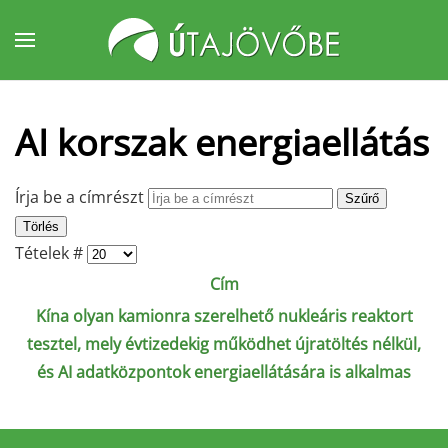
Fő tartalom átugrása
AI korszak energiaellátás
Írja be a címrészt
Szűrő
Törlés
Tételek #
Cím
Kína olyan kamionra szerelhető nukleáris reaktort
tesztel, mely évtizedekig működhet újratöltés nélkül,
és AI adatközpontok energiaellátására is alkalmas