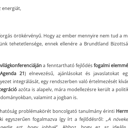
 energiát,
örforgás örökérvényű. Hogy az ember mennyire nem tud a m
ünk tehetetlensége, ennek ellenére a Brundtland Bizottsá
világkonferenciáján
a fenntartható fejlődés
fogalmi elemm
Agenda 21
) elnevezésű, ajánlásokat és javaslatokat e
ezet integrálását, egy rendszerben való értelmezését kív
tegráció
azóta is alapelv, mára modellezésre került a politi
dományokban, valamint a jogban is.
thatóság problémakörét boncolgató tanulmány érinti
Herm
i egyszerűen fogalmazva így írt a fejlődésről: „
A növeke
 pedig azt, hogy jobbak
”. Ahhoz, hogy ez az ideális 