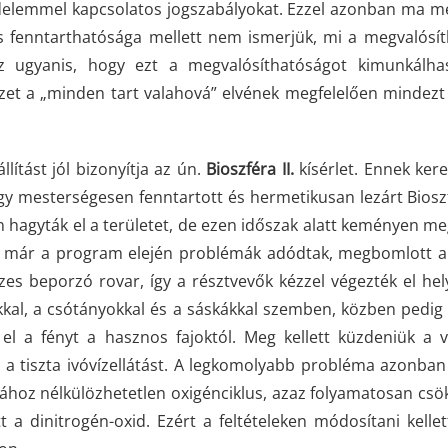
delemmel kapcsolatos jogszabályokat. Ezzel azonban ma m
és fenntarthatósága mellett nem ismerjük, mi a megvalósí
oz ugyanis, hogy ezt a megvalósíthatóságot kimunkálha
zet a „minden tart valahová” elvének megfelelően mindez
ítást jól bizonyítja az ún.
Bioszféra II.
kísérlet. Ennek ker
 egy mesterségesen fenntartott és hermetikusan lezárt Bios
n hagyták el a területet, de ezen időszak alatt keményen meg
z már a program elején problémák adódtak, megbomlott a
es beporzó rovar, így a résztvevők kézzel végezték el hel
al, a csótányokkal és a sáskákkal szemben, közben pedig 
el a fényt a hasznos fajoktól. Meg kellett küzdeniük a v
 a tiszta ivóvízellátást. A legkomolyabb probléma azonban 
ához nélkülözhetetlen oxigénciklus, azaz folyamatosan csö
 a dinitrogén-oxid. Ezért a feltételeken módosítani kelle