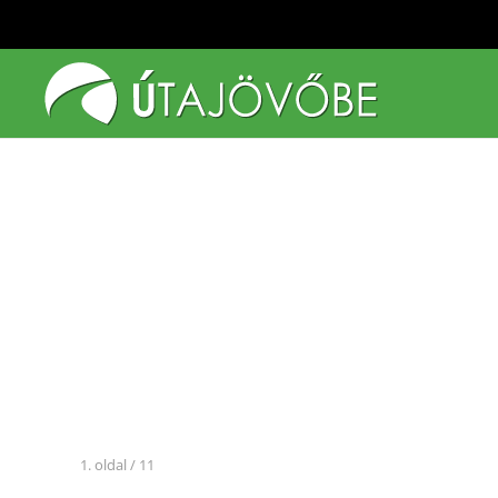
Fő tartalom átugrása
1. oldal / 11