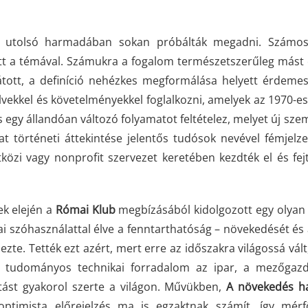
ad utolsó harmadában sokan próbálták megadni. Számos
tt a témával. Számukra a fogalom természetszerűleg mást
 látott, a definíció nehézkes megformálása helyett érdeme
vekkel és követelményekkel foglalkozni, amelyek az 1970-es
ás egy állandóan változó folyamatot feltételez, melyet új sz
at történeti áttekintése jelentős tudósok nevével fémjelze
özi vagy nonprofit szervezet keretében kezdték el és fejt
ek elején a
Római Klub
megbízásából kidolgozott egy olyan 
 szóhasználattal élve a fenntarthatóság – növekedését és 
te. Tették ezt azért, mert erre az időszakra világossá vált
uló tudományos technikai forradalom az ipar, a mezőgaz
atást gyakorol szerte a világon. Művükben,
A növekedés ha
optimista előrejelzés ma is egzaktnak számít, így mér