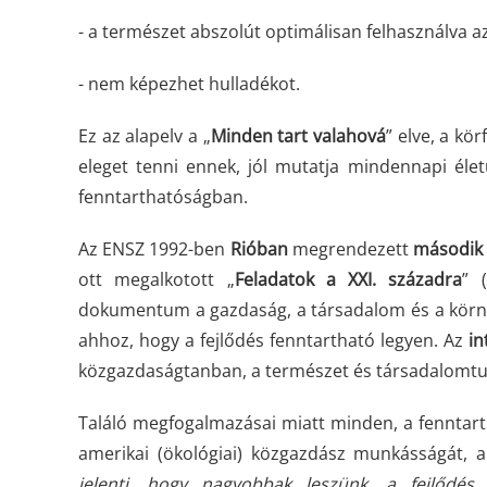
- a természet abszolút optimálisan felhasználva az
- nem képezhet hulladékot.
Ez az alapelv a „
Minden tart valahová
” elve, a k
eleget tenni ennek, jól mutatja mindennapi élet
fenntarthatóságban.
Az ENSZ 1992-ben
Rióban
megrendezett
második 
ott megalkotott „
Feladatok a XXI. századra
” (
dokumentum a gazdaság, a társadalom és a körny
ahhoz, hogy a fejlődés fenntartható legyen. Az
in
közgazdaságtanban, a természet és társadalomtu
Találó megfogalmazásai miatt minden, a fenntar
amerikai (ökológiai) közgazdász munkásságát, ak
jelenti, hogy nagyobbak leszünk, a fejlődés