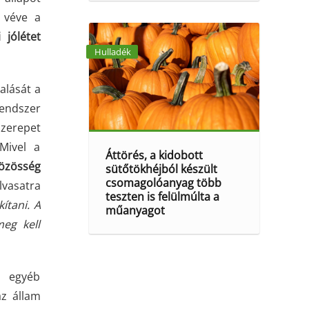
 véve a
 jólétet
Hulladék
alását a
rendszer
zerepet
Mivel a
Áttörés, a kidobott
özösség
sütőtökhéjból készült
csomagolóanyag több
vasatra
teszten is felülmúlta a
ítani. A
műanyagot
meg kell
t egyéb
az állam