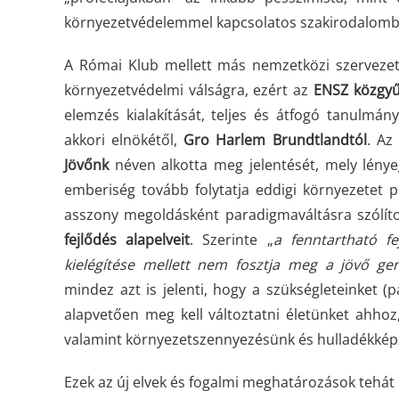
környezetvédelemmel kapcsolatos szakirodalomb
A Római Klub mellett más nemzetközi szervezete
környezetvédelmi válságra, ezért az
ENSZ közgyű
elemzés kialakítását, teljes és átfogó tanulmán
akkori elnökétől,
Gro Harlem Brundtlandtól
. Az
Jövőnk
néven alkotta meg jelentését, mely lénye
emberiség tovább folytatja eddigi környezetet p
asszony megoldásként paradigmaváltásra szólíto
fejlődés alapelveit
. Szerinte „
a fenntartható fe
kielégítése mellett nem fosztja meg a jövő gene
mindez azt is jelenti, hogy a szükségleteinket (
alapvetően meg kell változtatni életünket ahhoz
valamint környezetszennyezésünk és hulladékkép
Ezek az új elvek és fogalmi meghatározások tehát