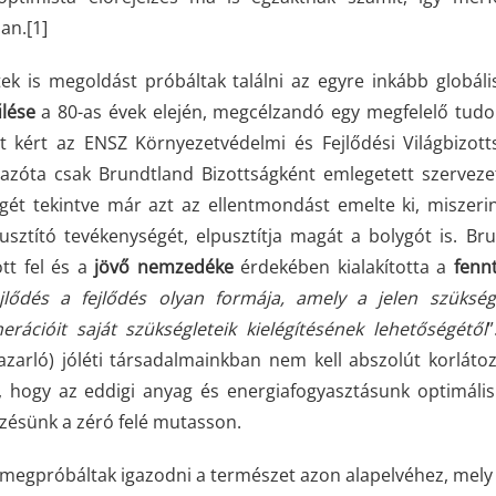
an.
[1]
k is megoldást próbáltak találni az egyre inkább globáli
lése
a 80-as évek elején, megcélzandó egy megfelelő tu
yt kért az ENSZ Környezetvédelmi és Fejlődési Világbizot
 azóta csak Brundtland Bizottságként emlegetett szervez
gét tekintve már azt az ellentmondást emelte ki, miszeri
usztító tevékenységét, elpusztítja magát a bolygót is. Br
tt fel és a
jövő nemzedéke
érdekében kialakította a
fenn
jlődés a fejlődés olyan formája, amely a jelen szükség
rációit saját szükségleteik kielégítésének lehetőségétől
”
pazarló) jóléti társadalmainkban nem kell abszolút korlátoz
, hogy az eddigi anyag és energiafogyasztásunk optimális
zésünk a zéró felé mutasson.
 megpróbáltak igazodni a természet azon alapelvéhez, mely 