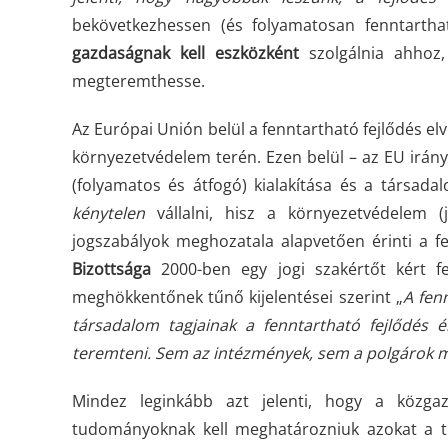
bekövetkezhessen (és folyamatosan fenntartha
gazdaságnak kell eszközként
szolgálnia ahhoz
megteremthesse.
Az Európai Unión belül a fenntartható fejlődés elv
környezetvédelem terén. Ezen belül – az EU irányít
(folyamatos és átfogó) kialakítása és a társad
kénytelen
vállalni, hisz a környezetvédelem (
jogszabályok meghozatala alapvetően érinti a f
Bizottsága
2000-ben egy jogi szakértőt kért 
meghökkentőnek tűnő kijelentései szerint „
A fenn
társadalom tagjainak a fenntartható fejlődés 
teremteni. Sem az intézmények, sem a polgárok
Mindez leginkább azt jelenti, hogy a közga
tudományoknak kell meghatározniuk azokat a tu