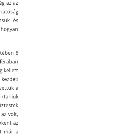
ég az az
thatóság
ssuk és
t hogyan
etében 8
zférában
 kellett
 kezdeti
yettük a
irtaniuk
íztestek
az volt,
kkent az
tt már a