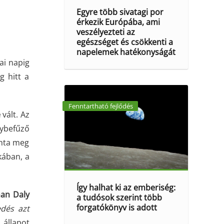
Egyre több sivatagi por
érkezik Európába, ami
veszélyezteti az
egészséget és csökkenti a
napelemek hatékonyságát
ai napig
g hitt a
Fenntartható fejlődés
é
vált. Az
gybefűző
ánta meg
kában, a
Így halhat ki az emberiség:
an Daly
a tudósok szerint több
forgatókönyv is adott
dés azt
állapot