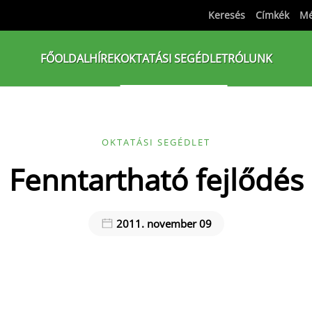
Keresés
Címkék
Mé
FŐOLDAL
HÍREK
OKTATÁSI SEGÉDLET
RÓLUNK
OKTATÁSI SEGÉDLET
Fenntartható fejlődés
2011. november 09