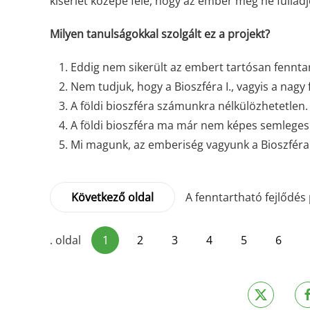
kísérlet közepe felé, hogy az ember meg ne fulladj
Milyen tanulságokkal szolgált ez a projekt?
Eddig nem sikerült az embert tartósan fennta
Nem tudjuk, hogy a Bioszféra I., vagyis a nagy 
A földi bioszféra számunkra nélkülözhetetlen.
A földi bioszféra ma már nem képes semleges
Mi magunk, az emberiség vagyunk a Bioszféra k
Következő oldal
A fenntartható fejlődé
. oldal
1
2
3
4
5
6