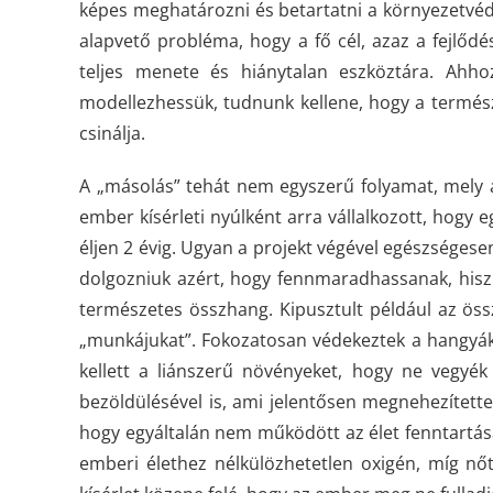
képes meghatározni és betartatni a környezetvé
alapvető probléma, hogy a fő cél, azaz a fejlőd
teljes menete és hiánytalan eszköztára. Ahh
modellezhessük, tudnunk kellene, hogy a termés
csinálja.
A „másolás” tehát nem egyszerű folyamat, mely áll
ember kísérleti nyúlként arra vállalkozott, hogy
éljen 2 évig. Ugyan a projekt végével egészségese
dolgozniuk azért, hogy fennmaradhassanak, his
természetes összhang. Kipusztult például az össz
„munkájukat”. Fokozatosan védekeztek a hangyákk
kellett a liánszerű növényeket, hogy ne vegyék 
bezöldülésével is, ami jelentősen megnehezítette
hogy egyáltalán nem működött az élet fenntartás
emberi élethez nélkülözhetetlen oxigén, míg nőtt