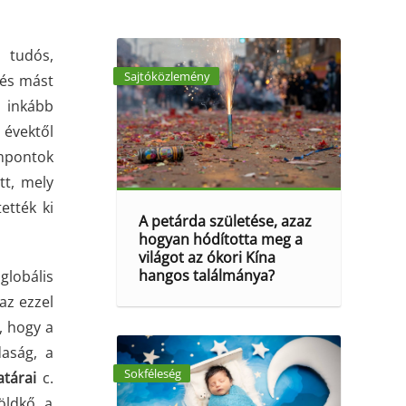
 tudós,
Sajtóközlemény
 és mást
s inkább
 évektől
empontok
tt, mely
ették ki
A petárda születése, azaz
hogyan hódította meg a
világot az ókori Kína
hangos találmánya?
globális
az ezzel
, hogy a
daság, a
Sokféleség
tárai
c.
földkő a