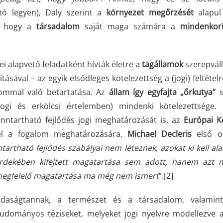
tó legyen), Daly szerint a
környezet megőrzését
alapul
, hogy a
társadalom
saját maga számára a
mindenkori
ei alapvető feladatként hívták életre a
tagállamok
szerepváll
ásával – az egyik elsődleges kötelezettség a (jogi) feltétel
alommal való betartatása. Az
állam így egyfajta
„őrkutya”
s
jogi és erkölcsi értelemben) mindenki kötelezettsége. 
enntartható fejlődés jogi meghatározását is, az
Európai K
fel a fogalom meghatározására.
Michael Decleris
első ol
tartható fejlődés szabályai nem léteznek, azokat ki kell alak
érdekében kifejtett magatartása sem adott, hanem azt 
 megfelelő magatartása ma még nem ismert
”.
[2]
zdaságtannak, a természet és a társadalom, valamin
dományos téziseket, melyeket jogi nyelvre modellezve 