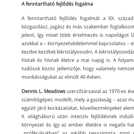
A fenntartható fejlődés fogalma
A fenntartható fejlődés fogalmát a XX. száz
közgazdász, jogász és más szakember foglalkozo
jelent, így mivel több értelmezés is napvilágot
azokkal a – környezetvédelemmel kapcsolatos – el
kezdve kezdtek kikristályosodni. A kikristályosod
hívtak és hívnak életre a mai napig is. A folyam
tudósok közös jellemzője, hogy valamely nemzetk
munkásságukat az elmúlt 40 évben.
Dennis L. Meadows
szerzőtársaival az 1970-es év
számítógépes modellt, mely a gazdaság – azaz mai
együtt járó kockázatokat, következményeket elemez
II. világháború után intenzív fejlődésnek ind
környezet és így az ember életére is negatív h
„próféciájukban” az inkább pesszimista, mint 