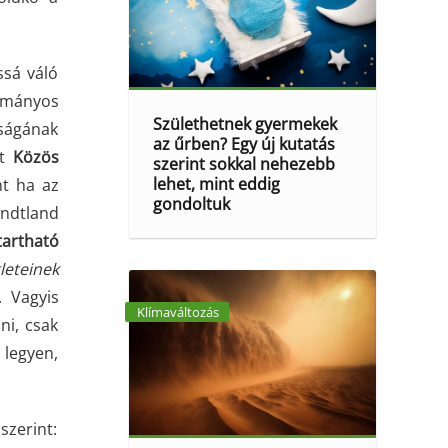
ssá váló
dományos
Születhetnek gyermekek
tságának
az űrben? Egy új kutatás
et
Közös
szerint sokkal nehezebb
lehet, mint eddig
nt ha az
gondoltuk
undtland
tartható
leteinek
. Vagyis
Klímaváltozás
ni, csak
 legyen,
szerint: