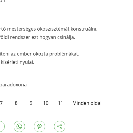
on.
rtó mesterséges ökoszisztémát konstruálni.
földi rendszer ezt hogyan csinálja.
íteni az ember okozta problémákat.
ísérleti nyulai.
s paradoxona
7
8
9
10
11
Minden oldal