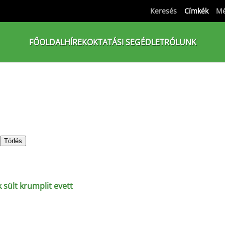
Keresés
Címkék
Mé
FŐOLDAL
HÍREK
OKTATÁSI SEGÉDLET
RÓLUNK
Törlés
 sült krumplit evett