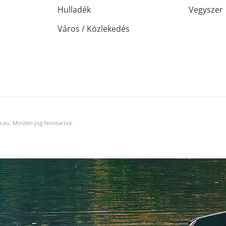
Hulladék
Vegyszer
Város / Közlekedés
.eu. Minden jog fenntartva.