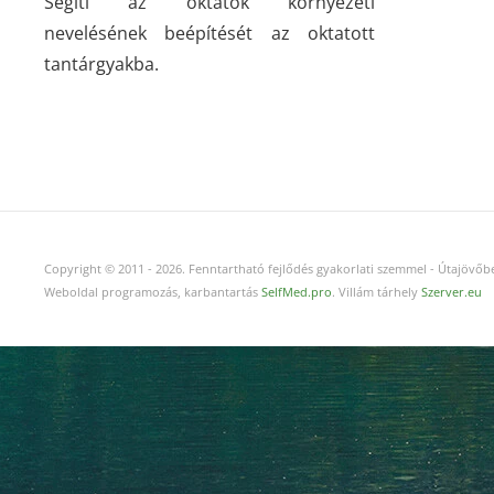
Segíti az oktatók környezeti
nevelésének beépítését az oktatott
tantárgyakba.
Copyright © 2011
-
2026.
Fenntartható fejlődés gyakorlati szemmel - Útajövőbe
Weboldal programozás, karbantartás
SelfMed.pro
. Villám tárhely
Szerver.eu