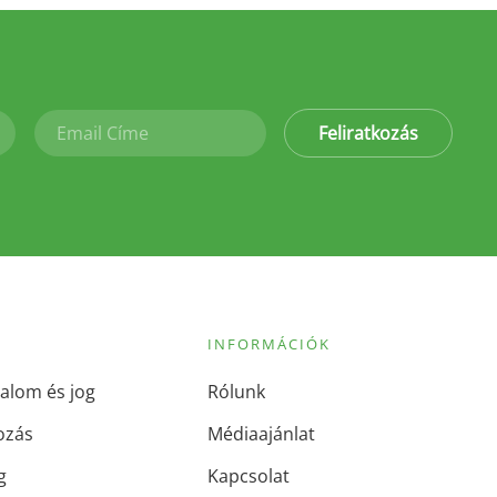
Feliratkozás
INFORMÁCIÓK
alom és jog
Rólunk
ozás
Médiaajánlat
g
Kapcsolat