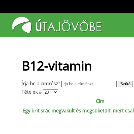
Fő tartalom átugrása
B12-vitamin
Írja be a címrészt
Szűrő
Tételek #
Cím
Egy brit srác megvakult és megsüketült, mert csak