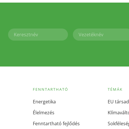
FENNTARTHATÓ
TÉMÁK
Energetika
EU társad
Élelmezés
Klímavált
Fenntartható fejlődés
Sokfélesé