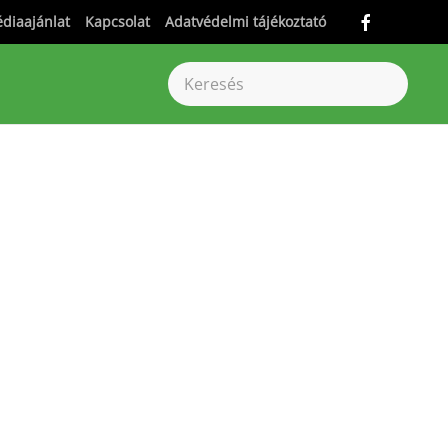
diaajánlat
Kapcsolat
Adatvédelmi tájékoztató