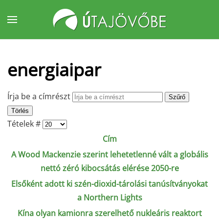
Fő tartalom átugrása
energiaipar
Írja be a címrészt
Szűrő
Törlés
Tételek #
Cím
A Wood Mackenzie szerint lehetetlenné vált a globális
nettó zéró kibocsátás elérése 2050-re
Elsőként adott ki szén-dioxid-tárolási tanúsítványokat
a Northern Lights
Kína olyan kamionra szerelhető nukleáris reaktort