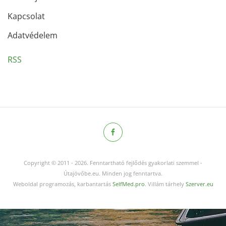
Kapcsolat
Adatvédelem
RSS
Copyright © 2011
-
2026.
Fenntartható fejlődés gyakorlati szemmel -
Útajövőbe.eu. Minden jog fenntartva.
Weboldal programozás, karbantartás
SelfMed.pro
. Villám tárhely
Szerver.eu