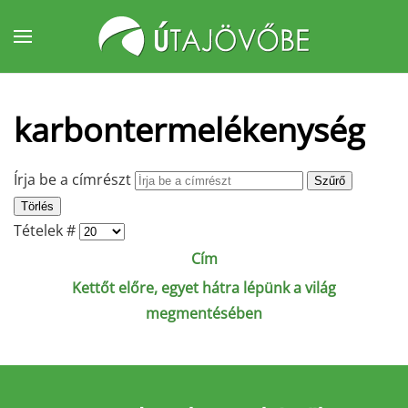
Fő tartalom átugrása
karbontermelékenység
Írja be a címrészt
Szűrő
Törlés
Tételek #
Cím
Kettőt előre, egyet hátra lépünk a világ
megmentésében