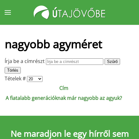
Fő tartalom átugrása
nagyobb agyméret
Írja be a címrészt
Szűrő
Törlés
Tételek #
Cím
A fiatalabb generációknak már nagyobb az agyuk?
Ne maradjon le
egy hírről sem