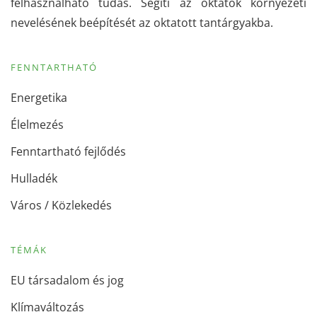
felhasználható tudás. Segíti az oktatók környezeti
nevelésének beépítését az oktatott tantárgyakba.
FENNTARTHATÓ
Energetika
Élelmezés
Fenntartható fejlődés
Hulladék
Város / Közlekedés
TÉMÁK
EU társadalom és jog
Klímaváltozás