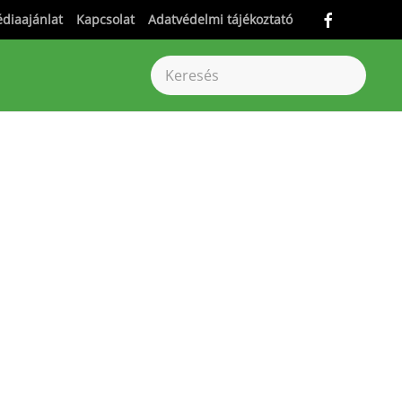
diaajánlat
Kapcsolat
Adatvédelmi tájékoztató