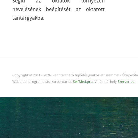
Segíti az oktatók környezeti
nevelésének beépítését az oktatott
tantárgyakba.
Copyright © 2011
-
2026.
Fenntartható fejlődés gyakorlati szemmel - Útajövőbe
Weboldal programozás, karbantartás
SelfMed.pro
. Villám tárhely
Szerver.eu