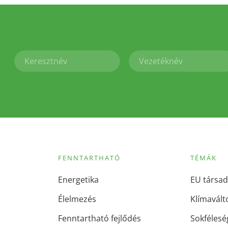
FENNTARTHATÓ
TÉMÁK
Energetika
EU társad
Élelmezés
Klímavált
Fenntartható fejlődés
Sokfélesé