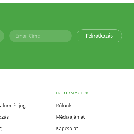
Feliratkozás
INFORMÁCIÓK
alom és jog
Rólunk
ozás
Médiaajánlat
g
Kapcsolat