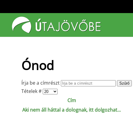
Fő tartalom átugrása
Ónod
Írja be a címrészt
Szűrő
Tételek #
Cím
Aki nem áll háttal a dolognak, itt dolgozhat...