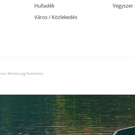
Hulladék
Vegyszer
Város / Közlekedés
.eu. Minden jog fenntartva.