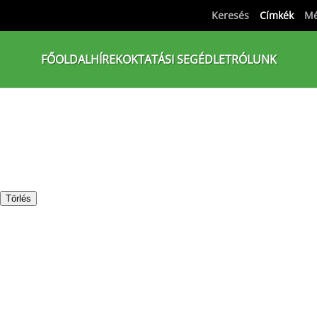
Keresés
Címkék
Mé
FŐOLDAL
HÍREK
OKTATÁSI SEGÉDLET
RÓLUNK
Törlés