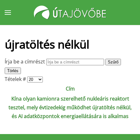
Fő tartalom átugrása
újratöltés nélkül
Írja be a címrészt
Szűrő
Törlés
Tételek #
Cím
Kína olyan kamionra szerelhető nukleáris reaktort
tesztel, mely évtizedekig működhet újratöltés nélkül,
és AI adatközpontok energiaellátására is alkalmas