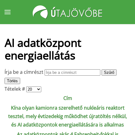
Fő tartalom átugrása
AI adatközpont
energiaellátás
Írja be a címrészt
Szűrő
Törlés
Tételek #
Cím
Kína olyan kamionra szerelhető nukleáris reaktort
tesztel, mely évtizedekig működhet újratöltés nélkül,
és AI adatközpontok energiaellátására is alkalmas
Az adatközpontok akár 4 Fahrenheit-fokkal is