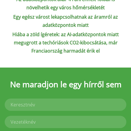
növelhetik egy város hőmérsékletét
Egy egész várost lekapcsolhatnak az áramról az
adatközpontok miatt
Hiába a zöld ígéretek: az AI-adatközpontok miatt
megugrott a techóriások CO2-kibocsátása, már
Franciaország harmadát érik el
Ne maradjon le
egy hírről sem