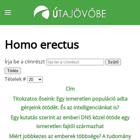
Fő tartalom átugrása
Homo erectus
Írja be a címrészt
Szűrő
Törlés
Tételek #
Cím
Titokzatos őseink: Egy ismeretlen populáció adta
génjeink ötödét. És az intelligenciánkat is?
Egy kutatás szerint az emberi DNS közel ötöde egy
ismeretlen fajtól származhat
Miért jobbkezes az emberek többsége? A tudomány