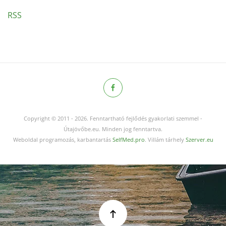
RSS
Copyright © 2011
-
2026.
Fenntartható fejlődés gyakorlati szemmel -
Útajövőbe.eu. Minden jog fenntartva.
Weboldal programozás, karbantartás
SelfMed.pro
. Villám tárhely
Szerver.eu