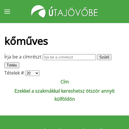
Fő tartalom átugrása
kőműves
Írja be a címrészt
Szűrő
Törlés
Tételek #
Cím
Ezekkel a szakmákkal kereshetsz ötször annyit
külföldön