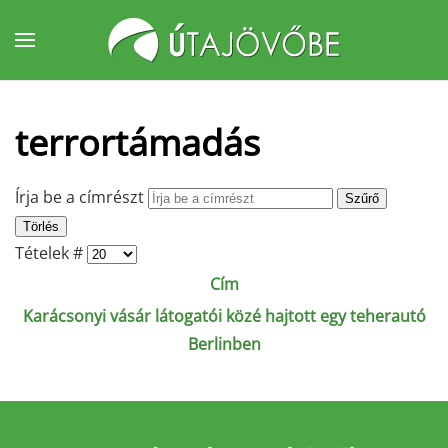
Fő tartalom átugrása
terrortámadás
Írja be a címrészt
Szűrő
Törlés
Tételek #
Cím
Karácsonyi vásár látogatói közé hajtott egy teherautó
Berlinben