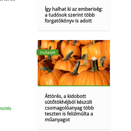
Így halhat ki az emberiség:
a tudósok szerint több
forgatókönyv is adott
Hulladék
Áttörés, a kidobott
sütőtökhéjból készült
csomagolóanyag több
esztés
teszten is felülmúlta a
műanyagot