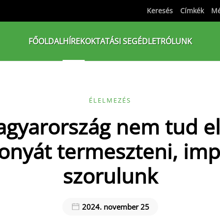
Keresés
Címkék
Mé
FŐOLDAL
HÍREK
OKTATÁSI SEGÉDLET
RÓLUNK
ÉLELMEZÉS
gyarország nem tud e
onyát termeszteni, imp
szorulunk
2024. november 25