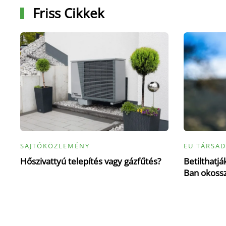
Friss Cikkek
SAJTÓKÖZLEMÉNY
EU TÁRSAD
Hőszivattyú telepítés vagy gázfűtés?
Betilthatj
Ban okoss