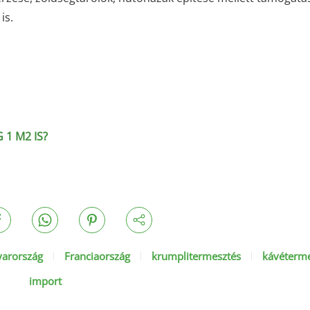
is.
1 M2 IS?
arország
Franciaország
krumplitermesztés
kávéterm
import