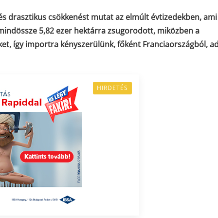
 drasztikus csökkenést mutat az elmúlt évtizedekben, ami
 mindössze 5,82 ezer hektárra zsugorodott, miközben a
t, így importra kényszerülünk, főként Franciaországból, a
HIRDETÉS