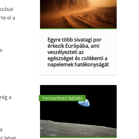
ozásai
te el a
Egyre több sivatagi por
érkezik Európába, ami
a
veszélyezteti az
egészséget és csökkenti a
napelemek hatékonyságát
mrég
a
Fenntartható fejlődés
a
t lehet