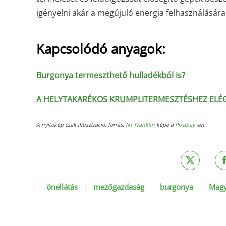
igényelni
akár a megújuló energia felhasználására 
Kapcsolódó anyagok:
Burgonya termeszthető hulladékból is?
A HELYTAKARÉKOS KRUMPLITERMESZTÉSHEZ ELÉG 
A nyitókép csak illusztráció, forrás:
NT Franklin
képe a
Pixabay
-en.
önellátás
mezőgazdaság
burgonya
Magy