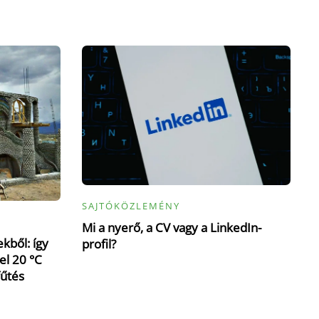
SAJTÓKÖZLEMÉNY
Mi a nyerő, a CV vagy a LinkedIn-
kből: így
profil?
el 20 °C
fűtés