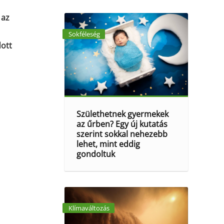
 az
Sokféleség
dott
Születhetnek gyermekek
az űrben? Egy új kutatás
szerint sokkal nehezebb
lehet, mint eddig
gondoltuk
Klímaváltozás