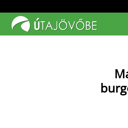
Fő tartalom átugrása
Ma
burg