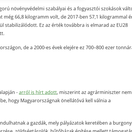
zigorú növényvédelmi szabályai és a fogyasztói szokások vált
t még 66,8 kilogramm volt, de 2017-ben 57,1 kilogrammal ér
l stabilizálódott. Ez az érték továbbra is elmarad az EU28
t.
országon, de a 2000-es évek elejére ez 700–800 ezer tonnár
alapján -
arról is hírt adott
, miszerint az agrárminiszter ne
e be, hogy Magyarországnak önellátóvá kell válnia a
indulhatnak a gazdák, mely pályázatok keretében
a burgony
erzése, zöldségtárolók, hűtőházak építése mellett támogatás