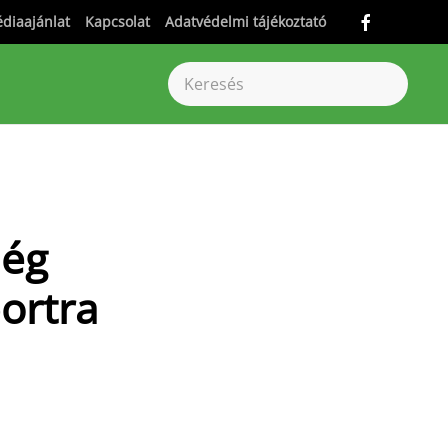
diaajánlat
Kapcsolat
Adatvédelmi tájékoztató
lég
ortra