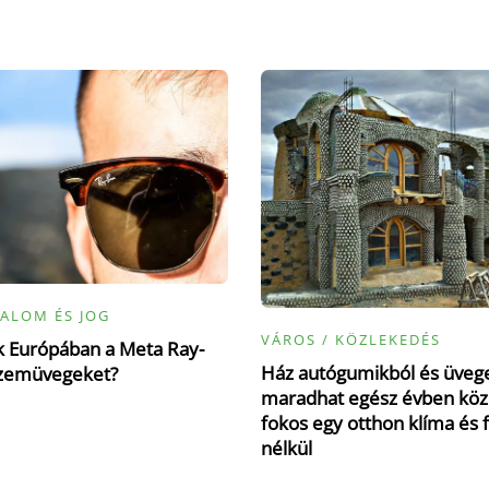
ALOM ÉS JOG
VÁROS / KÖZLEKEDÉS
ák Európában a Meta Ray-
Ház autógumikból és üvege
zemüvegeket?
maradhat egész évben köz
fokos egy otthon klíma és 
nélkül