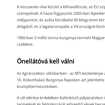
A visszaesés okai között a klímaváltozás, az EU s
szerepelnek. A hazai fogyasztás 2005-ben fejenkén
mélypontot, és azóta körülbelül 60 kilogramm körü
átlagától, és a legalacsonyabb a V4-országok közöt
1960-ban 3 millió tonna burgonya termett Magyar
csökkent.
Önellátóvá kell válni
Az Agrárszektor októberben - az MTI közleménye 
10. Kiskunhalasi Burgonya Napok
on azt jelentett
krumplitermesztésben.
A cél elérése érdekében különböző pályázatokon 
termelését és feldolgozását elősegítő gépek besz