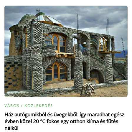
VÁROS / KÖZLEKEDÉS
Ház autógumikból és üvegekből: így maradhat egész
évben közel 20 °C fokos egy otthon klíma és fűtés
nélkül