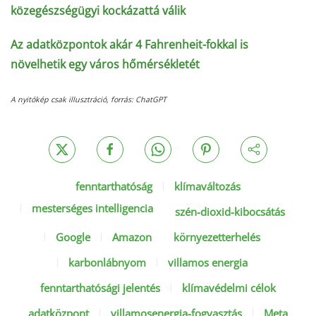
közegészségügyi kockázattá válik
Az adatközpontok akár 4 Fahrenheit-fokkal is
növelhetik egy város hőmérsékletét
A nyitókép csak illusztráció, forrás: ChatGPT
fenntarthatóság
klímaváltozás
mesterséges intelligencia
szén-dioxid-kibocsátás
Google
Amazon
környezetterhelés
karbonlábnyom
villamos energia
fenntarthatósági jelentés
klímavédelmi célok
adatközpont
villamosenergia-fogyasztás
Meta