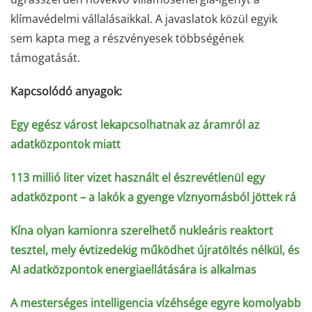
klímavédelmi vállalásaikkal. A javaslatok közül egyik
sem kapta meg a részvényesek többségének
támogatását.
Kapcsolódó anyagok:
Egy egész várost lekapcsolhatnak az áramról az
adatközpontok miatt
113 millió liter vizet használt el észrevétlenül egy
adatközpont – a lakók a gyenge víznyomásból jöttek rá
Kína olyan kamionra szerelhető nukleáris reaktort
tesztel, mely évtizedekig működhet újratöltés nélkül, és
AI adatközpontok energiaellátására is alkalmas
A mesterséges intelligencia vízéhsége egyre komolyabb