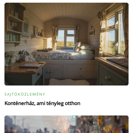
SAJTÓKÖZLEMÉNY
Konténerház, ami tényleg otthon