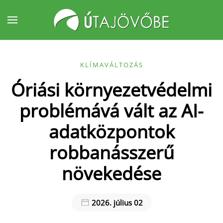
Fő tartalom átugrása
KLÍMAVÁLTOZÁS
Óriási környezetvédelmi
problémává vált az AI-
adatközpontok
robbanásszerű
növekedése
2026. július 02