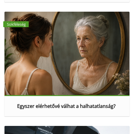
Sokféleség
Egyszer elérhetővé válhat a halhatatlanság?