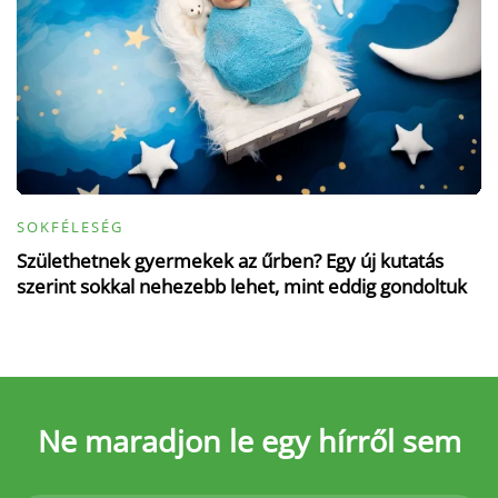
SOKFÉLESÉG
Születhetnek gyermekek az űrben? Egy új kutatás
szerint sokkal nehezebb lehet, mint eddig gondoltuk
Ne maradjon le
egy hírről sem