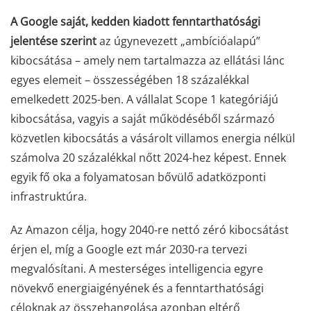
A Google saját, kedden kiadott fenntarthatósági
jelentése szerint
az úgynevezett „ambícióalapú”
kibocsátása – amely nem tartalmazza az ellátási lánc
egyes elemeit – összességében 18 százalékkal
emelkedett 2025-ben. A vállalat Scope 1 kategóriájú
kibocsátása, vagyis a saját működéséből származó
közvetlen kibocsátás a vásárolt villamos energia nélkül
számolva 20 százalékkal nőtt 2024-hez képest. Ennek
egyik fő oka a folyamatosan bővülő adatközponti
infrastruktúra.
Az Amazon célja, hogy 2040-re nettó zéró kibocsátást
érjen el, míg a Google ezt már 2030-ra tervezi
megvalósítani. A mesterséges intelligencia egyre
növekvő energiaigényének és a fenntarthatósági
céloknak az összehangolása azonban eltérő