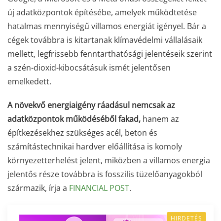
új adatközpontok építésébe, amelyek működtetése
hatalmas mennyiségű villamos energiát igényel. Bár a
cégek továbbra is kitartanak klímavédelmi vállalásaik
mellett, legfrissebb fenntarthatósági jelentéseik szerint
a szén-dioxid-kibocsátásuk ismét jelentősen
emelkedett.
A növekvő energiaigény ráadásul nemcsak az
adatközpontok működéséből fakad,
hanem az
építkezésekhez szükséges acél, beton és
számítástechnikai hardver előállítása is komoly
környezetterhelést jelent, miközben a villamos energia
jelentős része továbbra is fosszilis tüzelőanyagokból
származik, írja a
FINANCIAL POST
.
HIRDETÉS