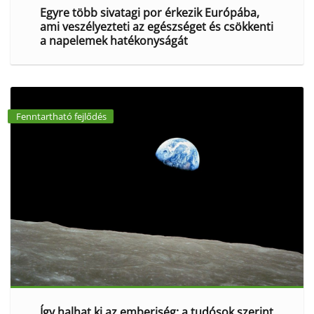
Egyre több sivatagi por érkezik Európába,
ami veszélyezteti az egészséget és csökkenti
a napelemek hatékonyságát
Fenntartható fejlődés
Így halhat ki az emberiség: a tudósok szerint