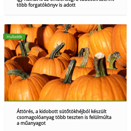
több forgatókönyv is adott
Hulladék
Áttörés, a kidobott sütőtökhéjból készült
csomagolóanyag több teszten is felülmúlta
a műanyagot