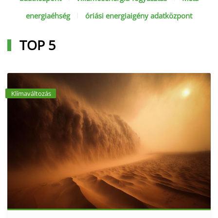
energiaéhség
óriási energiaigény adatközpont
TOP 5
Klímaváltozás