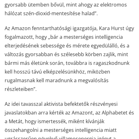
gyorsabb ütemben bővül, mint ahogy az elektromos
hálózat szén-dioxid-mentesítése halad”.
Az Amazon fenntarthatósági igazgatója, Kara Hurst úgy
fogalmazott, hogy „bár a mesterséges intelligencia
elterjedésének sebessége és mérete egyedülálló, és a
változás gyorsabban és szélesebb körben zajlik, mint
bármi más életünk során, továbbra is ragaszkodnunk
kell hosszú távú elképzelésünkhöz, miközben
rugalmasnak kell maradnunk a megvalósítás
részleteiben”.
Az idei tavasszal aktivista befektetők részvényesi
javaslatokban arra kérték az Amazont, az Alphabetet és
a Metát, hogy ismertessék, miként kívánják
összehangolni a mesterséges intelligencia miatt
ugrásszerűen növekvő villamosenergia-igényt a