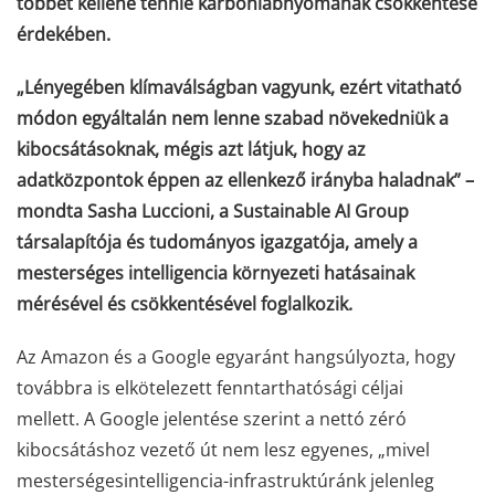
többet kellene tennie karbonlábnyomának csökkentése
érdekében.
„Lényegében klímaválságban vagyunk, ezért vitatható
módon egyáltalán nem lenne szabad növekedniük a
kibocsátásoknak, mégis azt látjuk, hogy az
adatközpontok éppen az ellenkező irányba haladnak” –
mondta Sasha Luccioni, a Sustainable AI Group
társalapítója és tudományos igazgatója, amely a
mesterséges intelligencia környezeti hatásainak
mérésével és csökkentésével foglalkozik.
Az Amazon és a Google egyaránt hangsúlyozta, hogy
továbbra is elkötelezett fenntarthatósági céljai
mellett. A Google jelentése szerint a nettó zéró
kibocsátáshoz vezető út nem lesz egyenes, „mivel
mesterségesintelligencia-infrastruktúránk jelenleg