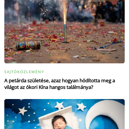
SAJTÓKÖZLEMÉNY
A petárda születése, azaz hogyan hódította meg a
világot az ókori Kína hangos találmánya?