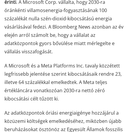
érinti
. A Microsoft Corp. vállalta, hogy 2030-ra
óránkénti villamosenergia-fogyasztásának 100
százalékát nulla szén-dioxid-kibocsátású energia
vásárlásával fedezi. A Bloomberg News azonban az év
elején arról számolt be, hogy a vállalat az
adatközpontok gyors bővülése miatt mérlegelte e
vállalás visszafogását.
A Microsoft és a Meta Platforms Inc. tavaly közzétett
legfrissebb jelentése szerint kibocsátásaik rendre 23,
illetve 64 százalékkal emelkedtek. A Meta teljes
értékláncára vonatkozóan 2030-ra nettó zéró
kibocsátási célt tűzött ki.
Az adatközpontok óriási energiaigénye hozzájárul a
közüzemi költségek emelkedéséhez, miközben újabb
beruházásokat ösztönöz az Egyesült Államok fosszilis