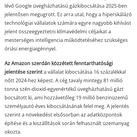
lévő Google üvegházhatású gázkibocsátása 2025-ben
jelentősen megugrott. Ez arra utal, hogy a hiperskálázó
technológiai vállalatok számára egyre nagyobb kihívást
jelent összeegyeztetni klímavédelmi céljaikat a
mesterséges intelligencia működtetéséhez szükséges
óriási energiaigénnyel.
Az Amazon szerdán közzétett fenntarthatósági
jelentése szerint
a vállalat kibocsátása 16 százalékkal
nőtt 2024-hez képest. A cég tavaly mintegy 81 millió
tonna szén-dioxid-egyenértékű üvegházhatású gázt
bocsátott ki, ami hozzávetőleg 19 millió benzinüzemű
személyautó éves kibocsátásának felel meg. A jelentés
szerint a növekedést elsősorban az adatközpontok
építése és a kiszállítások során felhasznált üzemanyag
okozta.