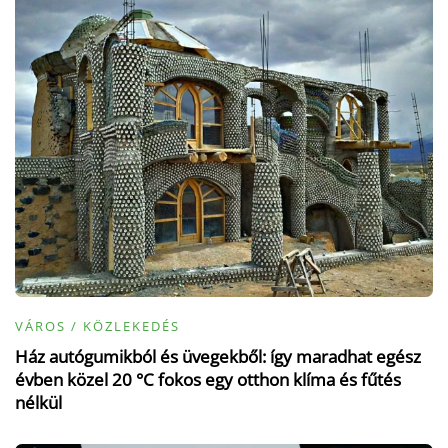
VÁROS / KÖZLEKEDÉS
Ház autógumikból és üvegekből: így maradhat egész
évben közel 20 °C fokos egy otthon klíma és fűtés
nélkül