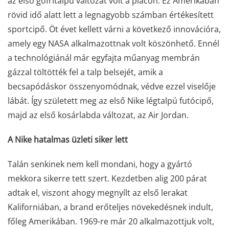
az első gofritalpú változat volt a piacon. Ez Amerikában
rövid idő alatt lett a legnagyobb számban értékesített
sportcipő. Öt évet kellett várni a következő innovációra,
amely egy NASA alkalmazottnak volt köszönhető. Ennél
a technológiánál már egyfajta műanyag membrán
gázzal töltötték fel a talp belsejét, amik a
becsapódáskor összenyomódnak, védve ezzel viselője
lábát. Így született meg az első Nike légtalpú futócipő,
majd az első kosárlabda változat, az Air Jordan.
A Nike hatalmas üzleti siker lett
Talán senkinek nem kell mondani, hogy a gyártó
mekkora sikerre tett szert. Kezdetben alig 200 párat
adtak el, viszont ahogy megnyílt az első lerakat
Kaliforniában, a brand erőteljes növekedésnek indult,
főleg Amerikában. 1969-re már 20 alkalmazottjuk volt,