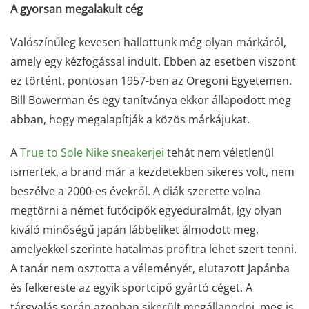
A gyorsan megalakult cég
Valószínűleg kevesen hallottunk még olyan márkáról,
amely egy kézfogással indult. Ebben az esetben viszont
ez történt, pontosan 1957-ben az Oregoni Egyetemen.
Bill Bowerman és egy tanítványa ekkor állapodott meg
abban, hogy megalapítják a közös márkájukat.
A
True to Sole Nike sneakerjei
tehát nem véletlenül
ismertek, a brand már a kezdetekben sikeres volt, nem
beszélve a 2000-es évekről. A diák szerette volna
megtörni a német futócipők egyeduralmát, így olyan
kiváló minőségű japán lábbeliket álmodott meg,
amelyekkel szerinte hatalmas profitra lehet szert tenni.
A tanár nem osztotta a véleményét, elutazott Japánba
és felkereste az egyik sportcipő gyártó céget. A
tárgyalás során azonban sikerült megállapodni, meg is