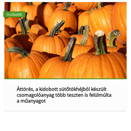
Hulladék
Áttörés, a kidobott sütőtökhéjból készült
csomagolóanyag több teszten is felülmúlta
a műanyagot