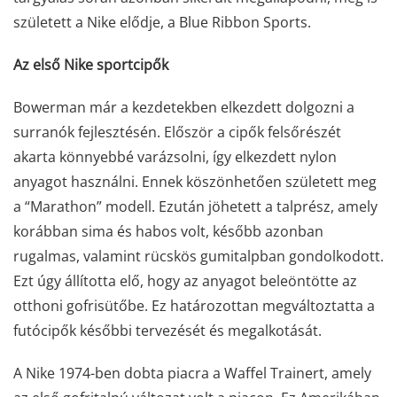
született a Nike elődje, a Blue Ribbon Sports.
Az első Nike sportcipők
Bowerman már a kezdetekben elkezdett dolgozni a
surranók fejlesztésén. Először a cipők felsőrészét
akarta könnyebbé varázsolni, így elkezdett nylon
anyagot használni. Ennek köszönhetően született meg
a “Marathon” modell. Ezután jöhetett a talprész, amely
korábban sima és habos volt, később azonban
rugalmas, valamint rücskös gumitalpban gondolkodott.
Ezt úgy állította elő, hogy az anyagot beleöntötte az
otthoni gofrisütőbe. Ez határozottan megváltoztatta a
futócipők későbbi tervezését és megalkotását.
A Nike 1974-ben dobta piacra a Waffel Trainert, amely