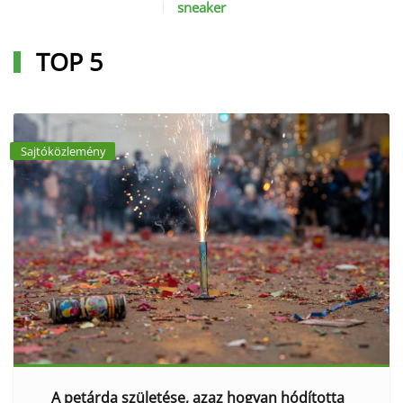
sneaker
TOP 5
Sajtóközlemény
A petárda születése, azaz hogyan hódította