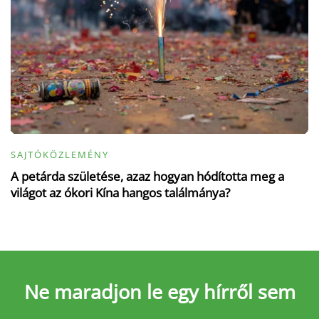
SAJTÓKÖZLEMÉNY
A petárda születése, azaz hogyan hódította meg a
világot az ókori Kína hangos találmánya?
Ne maradjon le
egy hírről sem