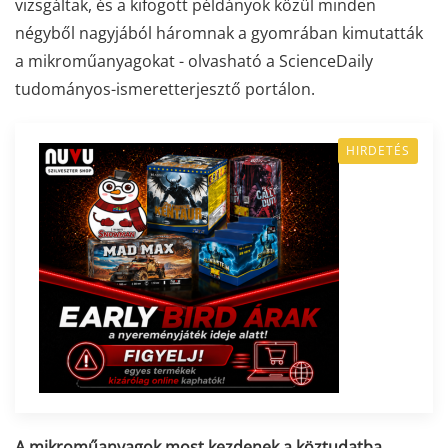
vizsgáltak, és a kifogott példányok közül minden
négyből nagyjából háromnak a gyomrában kimutatták
a mikroműanyagokat - olvasható a ScienceDaily
tudományos-ismeretterjesztő portálon.
HIRDETÉS
A mikroműanyagok most kezdenek a köztudatba