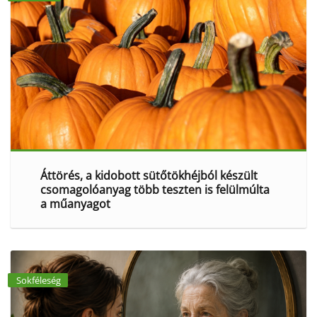
Áttörés, a kidobott sütőtökhéjból készült
csomagolóanyag több teszten is felülmúlta
a műanyagot
Sokféleség