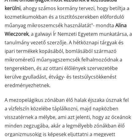
kerülni
, ahogy számos kormány tervezi, hogy betiltja a
kozmetikumokban és a tisztítószerekben előforduló
műanyag mikroszemcsék használatát"- mondta
Alina
Wieczorek
, a galwayi Ír Nemzeti Egyetem munkatársa, a
tanulmány vezető szerzője. A hétköznapi tárgyak és
ipari termékek kopásából, bomlásából származó
mikroméretű műanyagszemcsék felhalmozódnak a
tengerekben, és az ottani élőlények szervezetébe
kerülve gyulladást, étvágy- és testsúlycsökkenést
eredményezhetnek.
A mezopelágikus zónában élő halak éjszaka úsznak fel
a vízfelszín közelébe táplálkozni, majd napközben
visszatérnek a mélybe, ami azt jelenti, hogy az óceánok
minden zegzugába, akár a legmélyebb zónákban élő
organizmusokig is képesek eljuttatni a megevett