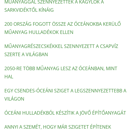
MŰANYAGGAL SZENNYEZETTEK A KAGYLÓK A
SARKVIDÉKTŐL KÍNÁIG
200 ORSZÁG FOGOTT ÖSSZE AZ ÓCEÁNOKBA KERÜLŐ
MŰANYAG HULLADÉKOK ELLEN
MŰANYAGRÉSZECSKÉKKEL SZENNYEZETT A CSAPVÍZ
SZERTE A VILÁGBAN
2050-RE TÖBB MŰANYAG LESZ AZ ÓCEÁNBAN, MINT
HAL
EGY CSENDES-ÓCEÁNI SZIGET A LEGSZENNYEZETTEBB A
VILÁGON
ÓCEÁNI HULLADÉKBÓL KÉSZÍTIK A JÖVŐ ÉPÍTŐANYAGÁT
ANNYI A SZEMÉT, HOGY MÁR SZIGETET ÉPÍTENEK