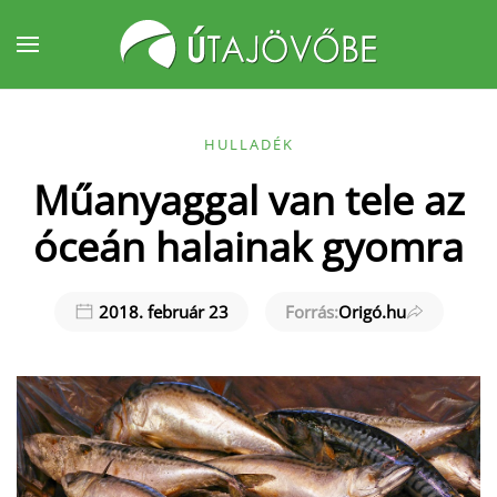
Fő tartalom átugrása
HULLADÉK
Műanyaggal van tele az
óceán halainak gyomra
2018. február 23
Forrás:
Origó.hu