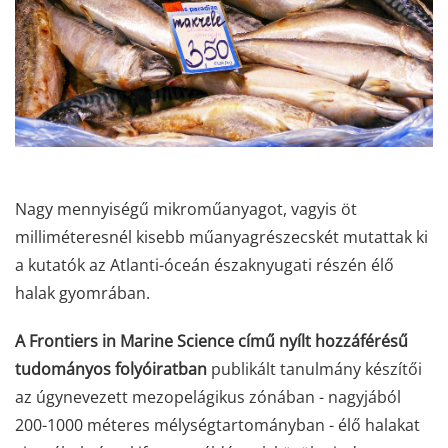
Nagy mennyiségű mikroműanyagot, vagyis öt
milliméteresnél kisebb műanyagrészecskét mutattak ki
a kutatók az Atlanti-óceán északnyugati részén élő
halak gyomrában.
A Frontiers in Marine Science című nyílt hozzáférésű
tudományos folyóiratban
publikált tanulmány készítői
az úgynevezett mezopelágikus zónában - nagyjából
200-1000 méteres mélységtartományban - élő halakat