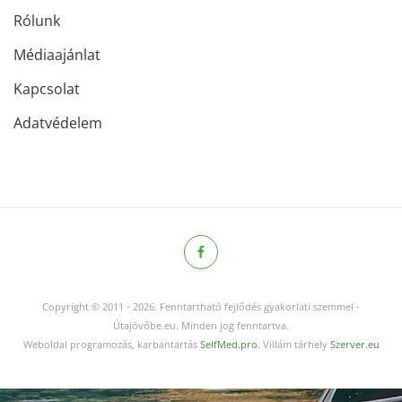
Rólunk
Médiaajánlat
Kapcsolat
Adatvédelem
Copyright © 2011
-
2026.
Fenntartható fejlődés gyakorlati szemmel -
Útajövőbe.eu. Minden jog fenntartva.
Weboldal programozás, karbantartás
SelfMed.pro
. Villám tárhely
Szerver.eu