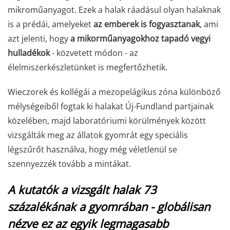
mikroműanyagot. Ezek a halak ráadásul olyan halaknak
is a prédái, amelyeket
az emberek is fogyasztanak
, ami
azt jelenti, hogy
a mikorműanyagokhoz tapadó vegyi
hulladékok
- közvetett módon - az
élelmiszerkészletünket is megfertőzhetik.
Wieczorek és kollégái a mezopelágikus zóna különböző
mélységeiből fogtak ki halakat Új-Fundland partjainak
közelében, majd laboratóriumi körülmények között
vizsgálták meg az állatok gyomrát egy speciális
légszűrőt használva, hogy még véletlenül se
szennyezzék tovább a mintákat.
A kutatók a vizsgált halak 73
százalékának a gyomrában - globálisan
nézve ez az egyik legmagasabb