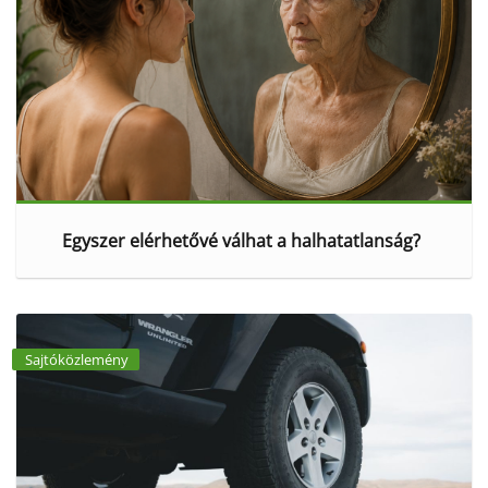
Egyszer elérhetővé válhat a halhatatlanság?
Sajtóközlemény