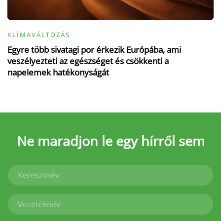
KLÍMAVÁLTOZÁS
Egyre több sivatagi por érkezik Európába, ami
veszélyezteti az egészséget és csökkenti a
napelemek hatékonyságát
Ne maradjon le
egy hírről sem