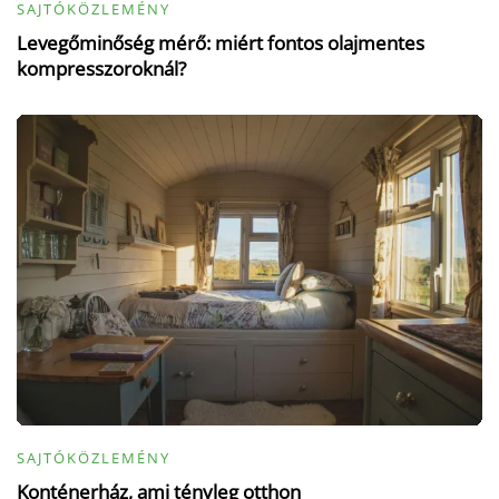
SAJTÓKÖZLEMÉNY
Levegőminőség mérő: miért fontos olajmentes
kompresszoroknál?
SAJTÓKÖZLEMÉNY
Konténerház, ami tényleg otthon