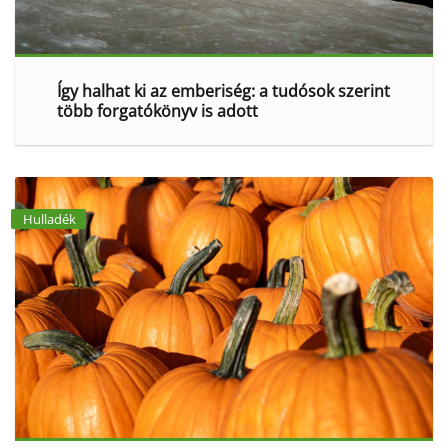
Így halhat ki az emberiség: a tudósok szerint
több forgatókönyv is adott
Hulladék