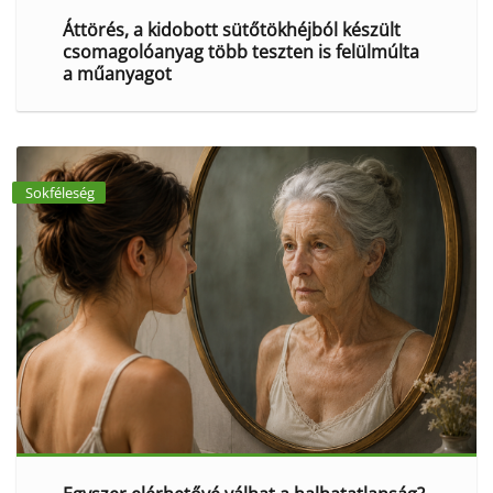
Áttörés, a kidobott sütőtökhéjból készült
csomagolóanyag több teszten is felülmúlta
a műanyagot
Sokféleség