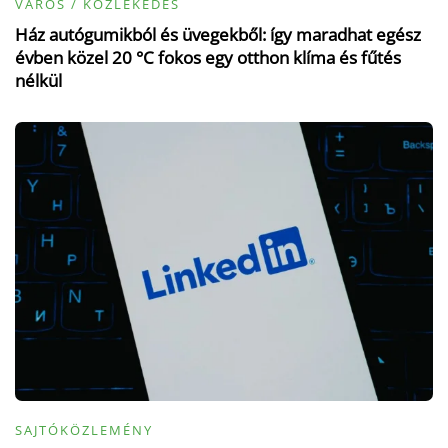
VÁROS / KÖZLEKEDÉS
Ház autógumikból és üvegekből: így maradhat egész
évben közel 20 °C fokos egy otthon klíma és fűtés
nélkül
SAJTÓKÖZLEMÉNY