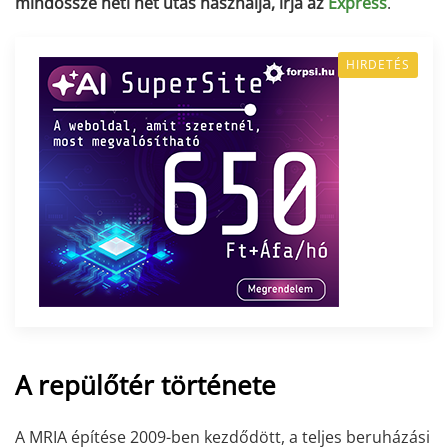
mindössze heti hét utas használja, írja az
Express
.
HIRDETÉS
A repülőtér története
A MRIA építése 2009-ben kezdődött, a teljes beruházási