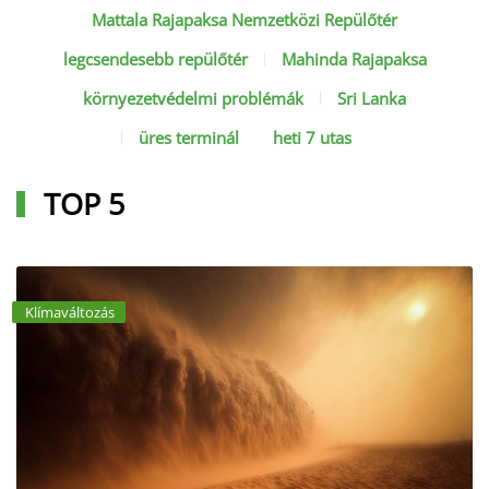
Mattala Rajapaksa Nemzetközi Repülőtér
legcsendesebb repülőtér
Mahinda Rajapaksa
környezetvédelmi problémák
Sri Lanka
üres terminál
heti 7 utas
TOP 5
Klímaváltozás