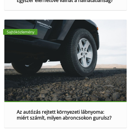
Egyszer elérhetővé válhat a halhatatlanság?
Sajtóközlemény
Az autózás rejtett környezeti lábnyoma:
miért számít, milyen abroncsokon gurulsz?