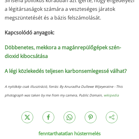
Sirisena politikus korábban azt ígérte, hogy engedélyezi
a légitársaságok számára a veszteséges járatok
megszüntetését és a bázis felszámolását.
Kapcsolódó anyagok:
Döbbenetes, mekkora a magánrepülőgépek szén-
dioxid kibocsátása
A légi közlekedés teljesen karbonsemlegessé válhat?
A nyitókép csak illusztráció, forrás: By Anuradha Dullewe Wijeyeratne - This
photograph was taken by me from my camera, Public Domain,
wikipedia
fenntarthatatlan hústermelés