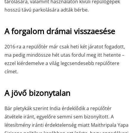
tárolására, valamint használaton kívüli repülőgépek
hosszú távú parkolására adták bérbe.
A forgalom drámai visszaesése
2016-ra a repülőtér már csak heti két járatot fogadott,
ma pedig mindössze hét utas fordul meg itt hetente –
ezzel kiérdemelve a világ legcsendesebb repülőtere
címet.
A jövő bizonytalan
Bár pletykák szerint India érdeklődik a repülőtér
átvétele iránt, egyelőre semmi sem bizonyított. A
létesítmény iránti érdektelenség miatt Maithripala Yapa