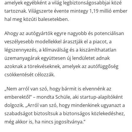
amelyek egyébként a világ legbiztonságosabbjai közé
tartoznak. Világszerte évente mintegy 1,19 millió ember
hal meg közúti balesetekben.
Ahogy az autógyártók egyre nagyobb és potenciálisan
veszélyesebb modellekkel árasztják el a piacot, a
légszennyezés, a klímaválság és a kiszámíthatatlan
üzemanyagárak együttesen új lendületet adnak
azoknak a törekvéseknek, amelyek az autófüggőség
csökkentését célozzák.
„Nem arról van szó, hogy bármit is elvennénk az
emberektől” – mondta Schüle, aki startup-alapítóként
dolgozik. „Arról van szó, hogy mindenkinek ugyanazt a
szabadságot biztosítsuk a biztonságos közlekedéshez,
még akkor is, ha nincs jogosítványa.”