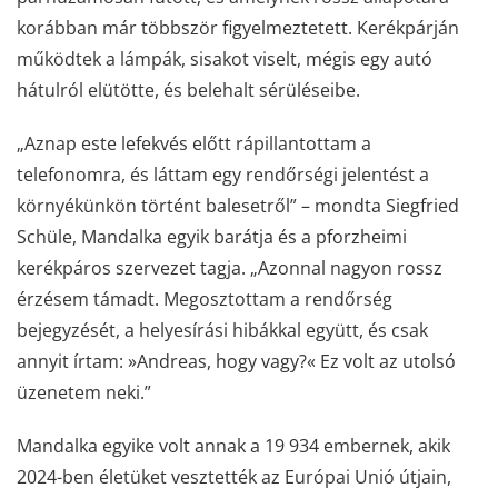
korábban már többször figyelmeztetett. Kerékpárján
működtek a lámpák, sisakot viselt, mégis egy autó
hátulról elütötte, és belehalt sérüléseibe.
„Aznap este lefekvés előtt rápillantottam a
telefonomra, és láttam egy rendőrségi jelentést a
környékünkön történt balesetről” – mondta Siegfried
Schüle, Mandalka egyik barátja és a pforzheimi
kerékpáros szervezet tagja. „Azonnal nagyon rossz
érzésem támadt. Megosztottam a rendőrség
bejegyzését, a helyesírási hibákkal együtt, és csak
annyit írtam: »Andreas, hogy vagy?« Ez volt az utolsó
üzenetem neki.”
Mandalka egyike volt annak a 19 934 embernek, akik
2024-ben életüket vesztették az Európai Unió útjain,