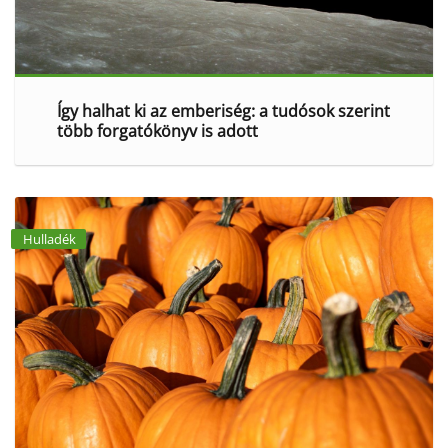
Így halhat ki az emberiség: a tudósok szerint
több forgatókönyv is adott
Hulladék