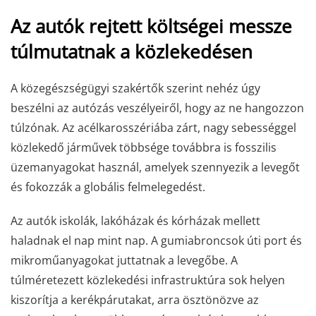
Az autók rejtett költségei messze
túlmutatnak a közlekedésen
A közegészségügyi szakértők szerint nehéz úgy
beszélni az autózás veszélyeiről, hogy az ne hangozzon
túlzónak. Az acélkarosszériába zárt, nagy sebességgel
közlekedő járművek többsége továbbra is fosszilis
üzemanyagokat használ, amelyek szennyezik a levegőt
és fokozzák a globális felmelegedést.
Az autók iskolák, lakóházak és kórházak mellett
haladnak el nap mint nap. A gumiabroncsok úti port és
mikroműanyagokat juttatnak a levegőbe. A
túlméretezett közlekedési infrastruktúra sok helyen
kiszorítja a kerékpárutakat, arra ösztönözve az