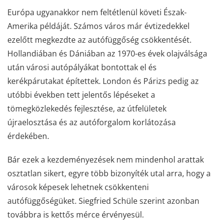
Európa ugyanakkor nem feltétlenül követi Észak-
Amerika példáját. Számos város már évtizedekkel
ezelőtt megkezdte az autófüggőség csökkentését.
Hollandiában és Dániában az 1970-es évek olajválsága
után városi autópályákat bontottak el és
kerékpárutakat építettek. London és Párizs pedig az
utóbbi években tett jelentős lépéseket a
tömegközlekedés fejlesztése, az útfelületek
újraelosztása és az autóforgalom korlátozása
érdekében.
Bár ezek a kezdeményezések nem mindenhol arattak
osztatlan sikert, egyre több bizonyíték utal arra, hogy a
városok képesek lehetnek csökkenteni
autófüggőségüket. Siegfried Schüle szerint azonban
továbbra is kettős mérce érvényesül.