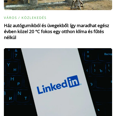
VÁROS / KÖZLEKEDÉS
Ház autógumikból és üvegekből: így maradhat egész
évben közel 20 °C fokos egy otthon klíma és fűtés
nélkül