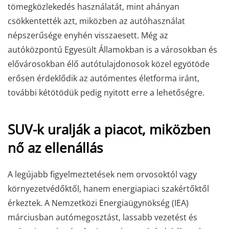
tömegközlekedés használatát, mint ahányan
csökkentették azt, miközben az autóhasználat
népszerűsége enyhén visszaesett. Még az
autóközpontú Egyesült Államokban is a városokban és
elővárosokban élő autótulajdonosok közel egyötöde
erősen érdeklődik az autómentes életforma iránt,
további kétötödük pedig nyitott erre a lehetőségre.
SUV-k uralják a piacot, miközben
nő az ellenállás
A legújabb figyelmeztetések nem orvosoktól vagy
környezetvédőktől, hanem energiapiaci szakértőktől
érkeztek. A Nemzetközi Energiaügynökség (IEA)
márciusban autómegosztást, lassabb vezetést és