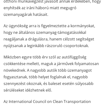
otthoni munkavégzést javasolt annak érdekében, hogy
enyhítsék az iráni háború miatt megugró
üzemanyagárak hatásait.
Az ügynökség arra is figyelmeztette a kormányokat,
hogy ne általános üzemanyag-támogatásokkal
reagáljanak a drágulásra, hanem célzott segítséget
nyújtsanak a leginkább rászoruló csoportoknak.
Miközben egyre több érv szól az autófüggőség
csökkentése mellett, maguk a járművek folyamatosan
növekednek. A nagyobb autók több üzemanyagot
fogyasztanak, több helyet foglalnak el, nagyobb
szennyezést okoznak, és baleset esetén súlyosabb
sérüléseket idézhetnek elő.
Az International Council on Clean Transportation