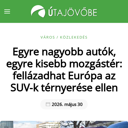
Fő tartalom átugrása
VÁROS / KÖZLEKEDÉS
Egyre nagyobb autók,
egyre kisebb mozgástér:
fellázadhat Európa az
SUV-k térnyerése ellen
2026. május 30