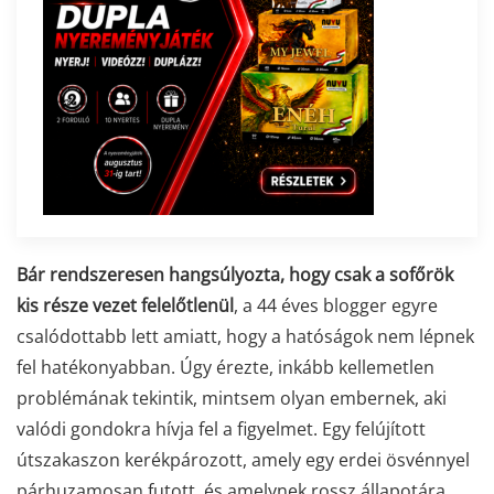
Bár rendszeresen hangsúlyozta, hogy csak a sofőrök
kis része vezet felelőtlenül
, a 44 éves blogger egyre
csalódottabb lett amiatt, hogy a hatóságok nem lépnek
fel hatékonyabban. Úgy érezte, inkább kellemetlen
problémának tekintik, mintsem olyan embernek, aki
valódi gondokra hívja fel a figyelmet. Egy felújított
útszakaszon kerékpározott, amely egy erdei ösvénnyel
párhuzamosan futott, és amelynek rossz állapotára