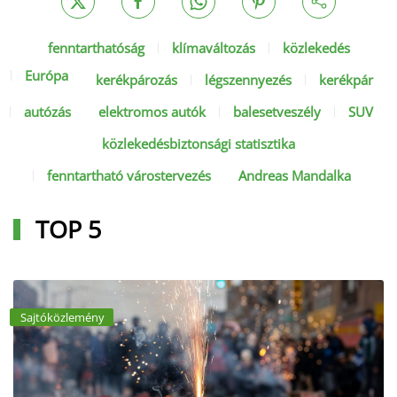
fenntarthatóság
klímaváltozás
közlekedés
Európa
kerékpározás
légszennyezés
kerékpár
autózás
elektromos autók
balesetveszély
SUV
közlekedésbiztonsági statisztika
fenntartható várostervezés
Andreas Mandalka
TOP 5
Sajtóközlemény