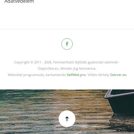
Adatvédelem
Copyright © 2011
-
2026.
Fenntartható fejlődés gyakorlati szemmel -
Útajövőbe.eu. Minden jog fenntartva.
Weboldal programozás, karbantartás
SelfMed.pro
. Villám tárhely
Szerver.eu