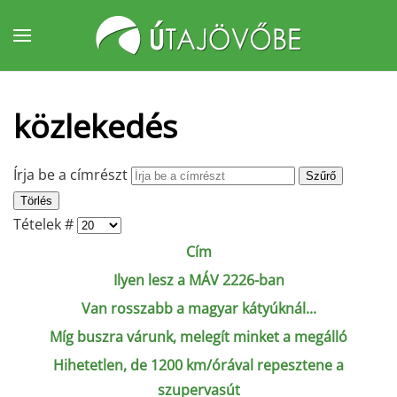
Fő tartalom átugrása
közlekedés
Írja be a címrészt
Szűrő
Törlés
Tételek #
Cím
Ilyen lesz a MÁV 2226-ban
Van rosszabb a magyar kátyúknál...
Míg buszra várunk, melegít minket a megálló
Hihetetlen, de 1200 km/órával repesztene a
szupervasút