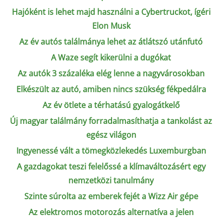
Hajóként is lehet majd használni a Cybertruckot, ígéri
Elon Musk
Az év autós találmánya lehet az átlátszó utánfutó
A Waze segít kikerülni a dugókat
Az autók 3 százaléka elég lenne a nagyvárosokban
Elkészült az autó, amiben nincs szükség fékpedálra
Az év ötlete a térhatású gyalogátkelő
Új magyar találmány forradalmasíthatja a tankolást az
egész világon
Ingyenessé vált a tömegközlekedés Luxemburgban
A gazdagokat teszi felelőssé a klímaváltozásért egy
nemzetközi tanulmány
Szinte súrolta az emberek fejét a Wizz Air gépe
Az elektromos motorozás alternatíva a jelen