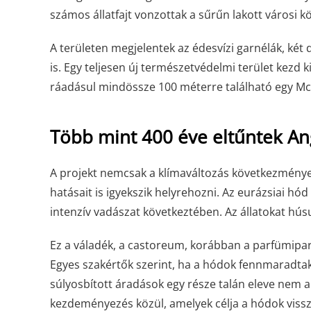
számos állatfajt vonzottak a sűrűn lakott városi k
A területen megjelentek az édesvízi garnélák, két 
is. Egy teljesen új természetvédelmi terület kezd
ráadásul mindössze 100 méterre található egy McD
Több mint 400 éve eltűntek An
A projekt nemcsak a klímaváltozás következménye
hatásait is igyekszik helyrehozni. Az eurázsiai hó
intenzív vadászat következtében. Az állatokat hús
Ez a váladék, a castoreum, korábban a parfümipar
Egyes szakértők szerint, ha a hódok fennmaradtak 
súlyosbított áradások egy része talán eleve nem al
kezdeményezés közül, amelyek célja a hódok vissza