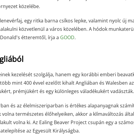
örnyezet közelébe.
denevérfaj, egy ritka barna csíkos lepke, valamint nyolc új m
 kialakulni közvetlenül a város közelében. A hódok munkaterü
onald's étteremtől, írja a
GOOD
.
gliából
inek kezelését szolgálja, hanem egy korábbi emberi beavat
d több mint 400 évvel ezelőtt kihalt Angliában és Walesben az
ukért, prémjükért és egy különleges váladékukért vadászták.
ban és az élelmiszeriparban is értékes alapanyagnak számít
volna természetes élőhelyeiken, akkor a klímaváltozás álta
akult volna ki. Az Ealing Beaver Project csupán egy a számos
telepítése az Egyesült Királyságba.