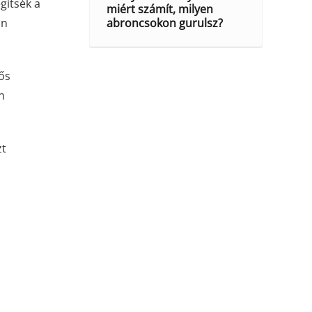
gítsék a
miért számít, milyen
an
abroncsokon gurulsz?
tős
n
zt