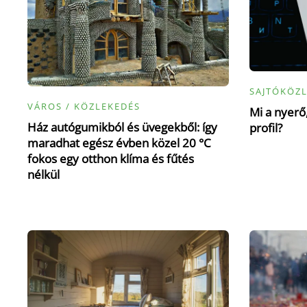
SAJTÓKÖZ
VÁROS / KÖZLEKEDÉS
Mi a nyerő,
Ház autógumikból és üvegekből: így
profil?
maradhat egész évben közel 20 °C
fokos egy otthon klíma és fűtés
nélkül