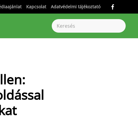
diaajánlat
Kapcsolat
Adatvédelmi tájékoztató
llen:
ldással
kat