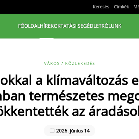
Keresés
Címkék
Mé
FŐOLDAL
HÍREK
OKTATÁSI SEGÉDLET
RÓLUNK
VÁROS / KÖZLEKEDÉS
kkal a klímaváltozás e
ban természetes mego
ökkentették az áradáso
2026. június 14