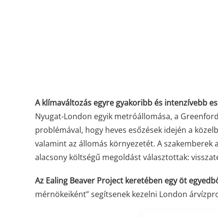
A klímaváltozás egyre gyakoribb és intenzívebb 
Nyugat-London egyik metróállomása, a Greenford 
problémával, hogy heves esőzések idején a közelbe
valamint az állomás környezetét. A szakemberek 
alacsony költségű megoldást választottak: visszat
Az Ealing Beaver Project keretében egy öt egyed
mérnökeiként” segítsenek kezelni London árvízpr