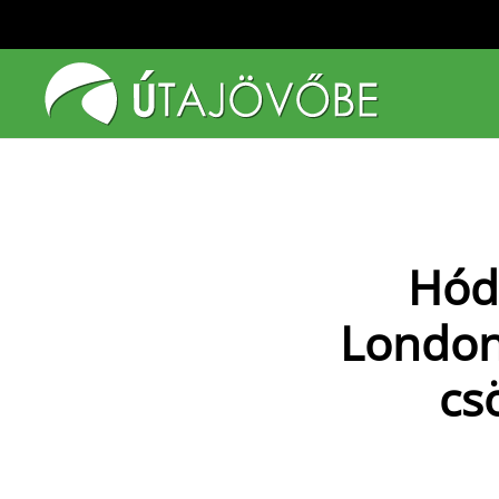
Fő tartalom átugrása
Hódo
London
cs