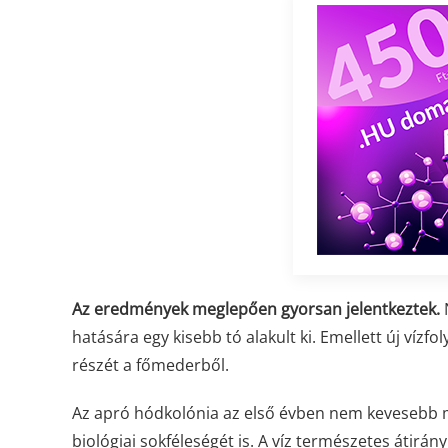
Az eredmények meglepően gyorsan jelentkeztek.
N
hatására egy kisebb tó alakult ki. Emellett új vízfo
részét a főmederből.
Az apró hódkolónia az első évben nem kevesebb mi
biológiai sokféleségét is. A víz természetes átirán