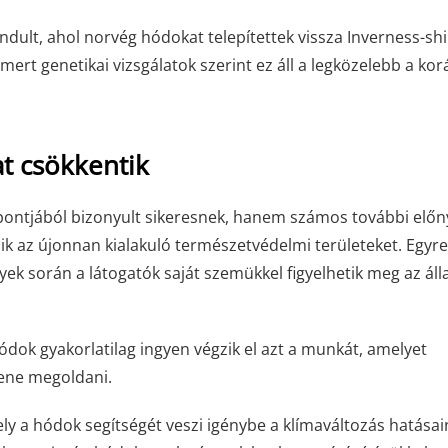
dult, ahol norvég hódokat telepítettek vissza Inverness-shi
mert genetikai vizsgálatok szerint ez áll a legközelebb a ko
t csökkentik
ontjából bizonyult sikeresnek, hanem számos további előny
ezik az újonnan kialakuló természetvédelmi területeket. Egyre
k során a látogatók saját szemükkel figyelhetik meg az áll
hódok gyakorlatilag ingyen végzik el azt a munkát, amelyet
ene megoldani.
ly a hódok segítségét veszi igénybe a klímaváltozás hatása