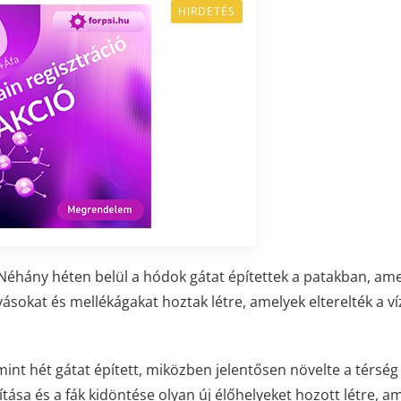
HIRDETÉS
éhány héten belül a hódok gátat építettek a patakban, am
lyásokat és mellékágakat hoztak létre, amelyek elterelték a ví
nt hét gátat épített, miközben jelentősen növelte a térség
yítása és a fák kidöntése olyan új élőhelyeket hozott létre, a