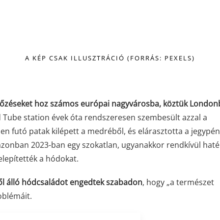
A KÉP CSAK ILLUSZTRÁCIÓ (FORRÁS: PEXELS)
esőzéseket hoz számos európai nagyvárosba, köztük Londonb
Tube station évek óta rendszeresen szembesült azzal a
n futó patak kilépett a medréből, és elárasztotta a jegypén
azonban 2023-ban egy szokatlan, ugyanakkor rendkívül hat
elepítették a hódokat.
ből álló hódcsaládot engedtek szabadon
, hogy „a természet
oblémáit.