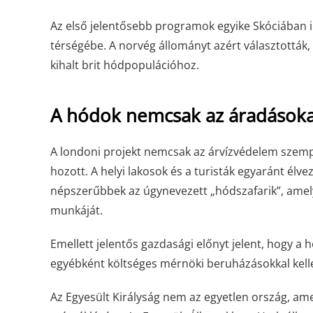
Az első jelentősebb programok egyike Skóciában in
térségébe. A norvég állományt azért választották, 
kihalt brit hódpopulációhoz.
A hódok nemcsak az áradásoka
A londoni projekt nemcsak az árvízvédelem szemp
hozott. A helyi lakosok és a turisták egyaránt élv
népszerűbbek az úgynevezett „hódszafarik”, amelye
munkáját.
Emellett jelentős gazdasági előnyt jelent, hogy a 
egyébként költséges mérnöki beruházásokkal kell
Az Egyesült Királyság nem az egyetlen ország, ame