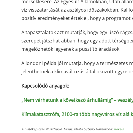
mérséklésére. Az Egyesült Államokban, Utah államb
víz visszatartását az aszályos időszakokban. Kali
pozitív eredményeket értek el, hogy a programot v
A tapasztalatok azt mutatják, hogy egy úszó rágcsá
szerepet játszhat abban, hogy egy adott térségbe
megelőzhetők legyenek a pusztító áradások.
A londoni példa jól mutatja, hogy a természetes 
jelenthetnek a klímaváltozás által okozott egyre ö
Kapcsolódó anyagok:
„Nem várhatunk a következő árhullámig” – veszélyb
Klímakatasztrófa, 2100-ra több nagyváros víz alá 
A nyitókép csak illusztráció, forrás: Photo by Suzy Hazelwood:
pexels