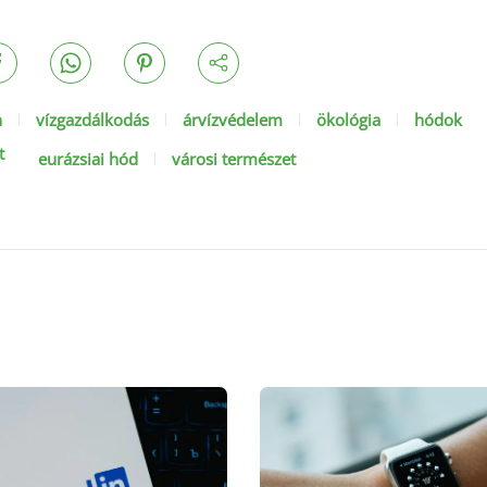
n
vízgazdálkodás
árvízvédelem
ökológia
hódok
t
eurázsiai hód
városi természet