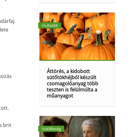
adárfaj
Hulladék
lete
Áttörés, a kidobott
kozás
sütőtökhéjból készült
csomagolóanyag több
teszten is felülmúlta a
műanyagot
ott.
l
 brit
Sokféleség