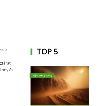
TOP 5
a is
.
ztárat,
ékony és
Klímaváltozás