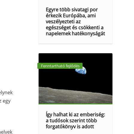
Egyre több sivatagi por
érkezik Európába, ami
veszélyezteti az
egészséget és csökkenti a
napelemek hatékonyságát
Fenntartható fejlődés
elynek
z egy
Így halhat ki az emberiség:
a tudósok szerint több
forgatókönyv is adott
melyek