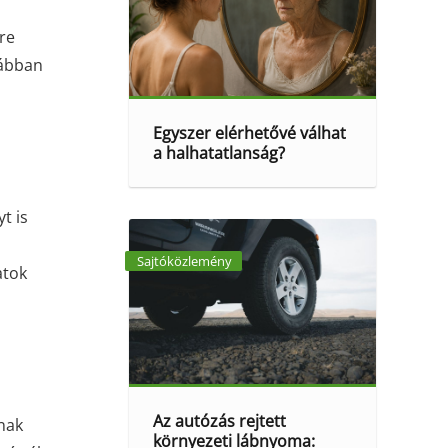
re
rábban
Egyszer elérhetővé válhat
a halhatatlanság?
t is
Sajtóközlemény
atok
Az autózás rejtett
inak
környezeti lábnyoma: