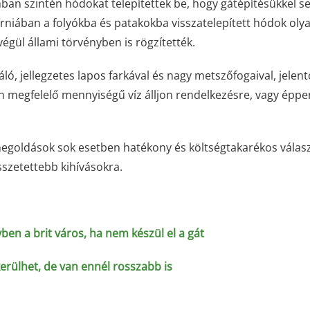
an szintén hódokat telepítettek be, hogy gátépítésükkel se
forniában a folyókba és patakokba visszatelepített hódok oly
égül állami törvényben is rögzítették.
ló, jellegzetes lapos farkával és nagy metszőfogaival, jelen
n megfelelő mennyiségű víz álljon rendelkezésre, vagy éppe
megoldások sok esetben hatékony és költségtakarékos válas
sszetettebb kihívásokra.
en a brit város, ha nem készül el a gát
kerülhet, de van ennél rosszabb is