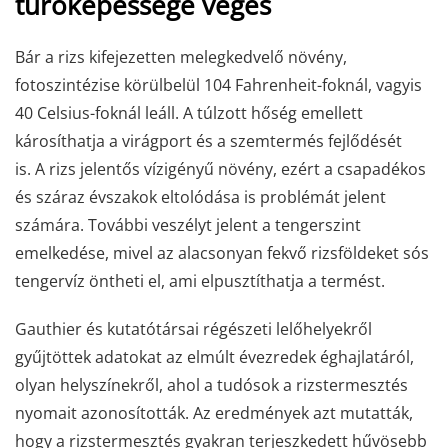
tűrőképessége véges
Bár a rizs kifejezetten melegkedvelő növény,
fotoszintézise körülbelül 104 Fahrenheit-foknál, vagyis
40 Celsius-foknál leáll. A túlzott hőség emellett
károsíthatja a virágport és a szemtermés fejlődését
is. A rizs jelentős vízigényű növény, ezért a csapadékos
és száraz évszakok eltolódása is problémát jelent
számára. További veszélyt jelent a tengerszint
emelkedése, mivel az alacsonyan fekvő rizsföldeket sós
tengervíz öntheti el, ami elpusztíthatja a termést.
Gauthier és kutatótársai régészeti lelőhelyekről
gyűjtöttek adatokat az elmúlt évezredek éghajlatáról,
olyan helyszínekről, ahol a tudósok a rizstermesztés
nyomait azonosították. Az eredmények azt mutatták,
hogy a rizstermesztés gyakran terjeszkedett hűvösebb