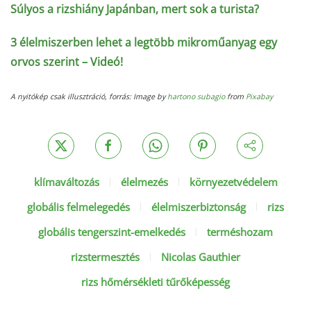
Súlyos a rizshiány Japánban, mert sok a turista?
3 élelmiszerben lehet a legtöbb mikroműanyag egy
orvos szerint – Videó!
A nyitókép csak illusztráció, forrás: Image by
hartono subagio
from
Pixabay
klímaváltozás
élelmezés
környezetvédelem
globális felmelegedés
élelmiszerbiztonság
rizs
globális tengerszint-emelkedés
terméshozam
rizstermesztés
Nicolas Gauthier
rizs hőmérsékleti tűrőképesség