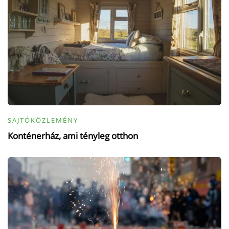
SAJTÓKÖZLEMÉNY
Konténerház, ami tényleg otthon