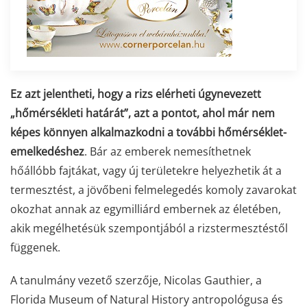
Ez azt jelentheti, hogy a rizs elérheti úgynevezett
„hőmérsékleti határát”, azt a pontot, ahol már nem
képes könnyen alkalmazkodni a további hőmérséklet-
emelkedéshez
. Bár az emberek nemesíthetnek
hőállóbb fajtákat, vagy új területekre helyezhetik át a
termesztést, a jövőbeni felmelegedés komoly zavarokat
okozhat annak az egymilliárd embernek az életében,
akik megélhetésük szempontjából a rizstermesztéstől
függenek.
A tanulmány vezető szerzője, Nicolas Gauthier, a
Florida Museum of Natural History antropológusa és