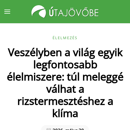
Fő tartalom átugrása
ÉLELMEZÉS
Veszélyben a világ egyik
legfontosabb
élelmiszere: túl meleggé
válhat a
rizstermesztéshez a
klíma