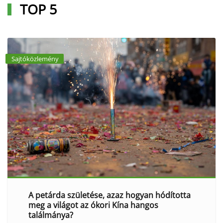
TOP 5
Sajtóközlemény
A petárda születése, azaz hogyan hódította
meg a világot az ókori Kína hangos
találmánya?