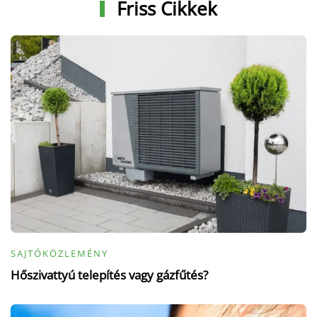
Friss Cikkek
SAJTÓKÖZLEMÉNY
Hőszivattyú telepítés vagy gázfűtés?