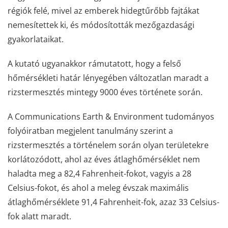
régiók felé, mivel az emberek hidegtűrőbb fajtákat
nemesítettek ki, és módosították mezőgazdasági
gyakorlataikat.
A kutató ugyanakkor rámutatott, hogy a felső
hőmérsékleti határ lényegében változatlan maradt a
rizstermesztés mintegy 9000 éves története során.
A Communications Earth & Environment tudományos
folyóiratban megjelent tanulmány szerint a
rizstermesztés a történelem során olyan területekre
korlátozódott, ahol az éves átlaghőmérséklet nem
haladta meg a 82,4 Fahrenheit-fokot, vagyis a 28
Celsius-fokot, és ahol a meleg évszak maximális
átlaghőmérséklete 91,4 Fahrenheit-fok, azaz 33 Celsius-
fok alatt maradt.