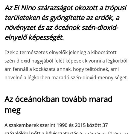
Az El Nino szárazságot okozott a trópusi
területeken és gyöngítette az erdők, a
növényzet és az óceánok szén-dioxid-
elnyelő képességét.
Ezek a természetes elnyelők jelenleg a kibocsátott
szén-dioxid nagyjából felét képesek kivonni a légkörből,
ám fennáll a kockázata annak, hogy telítődnek, ami
növelné a légkörben maradó szén-dioxid-mennyiséget.
Az óceánokban tovább marad
meg
A szakemberek szerint 1990 és 2015 között 37
százalékkal nőtt a hővisszatartás
(sugárzásos fűtés), az