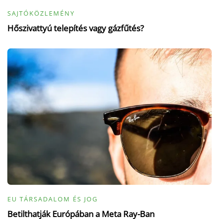
SAJTÓKÖZLEMÉNY
Hőszivattyú telepítés vagy gázfűtés?
EU TÁRSADALOM ÉS JOG
Betilthatják Európában a Meta Ray-Ban