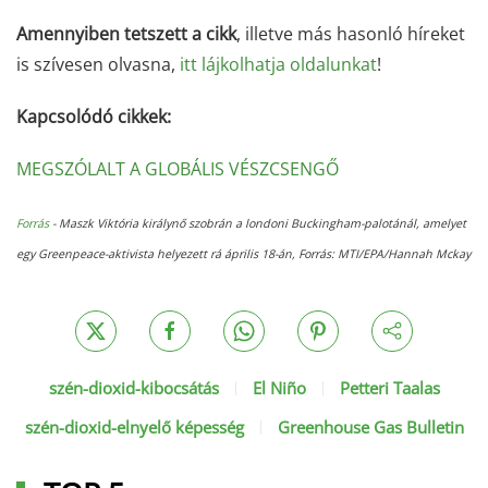
Amennyiben tetszett a cikk
, illetve más hasonló híreket
is szívesen olvasna,
itt lájkolhatja oldalunkat
!
Kapcsolódó cikkek:
MEGSZÓLALT A GLOBÁLIS VÉSZCSENGŐ
Forrás
-
Maszk Viktória királynő szobrán a londoni Buckingham-palotánál, amelyet
egy Greenpeace-aktivista helyezett rá április 18-án,
Forrás: MTI/EPA/Hannah Mckay
szén-dioxid-kibocsátás
El Niño
Petteri Taalas
szén-dioxid-elnyelő képesség
Greenhouse Gas Bulletin