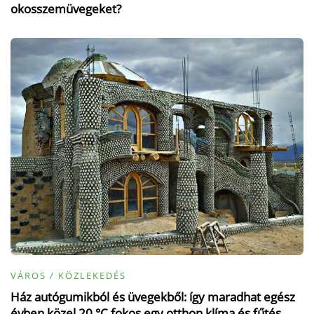
okosszemüvegeket?
VÁROS / KÖZLEKEDÉS
Ház autógumikból és üvegekből: így maradhat egész
évben közel 20 °C fokos egy otthon klíma és fűtés