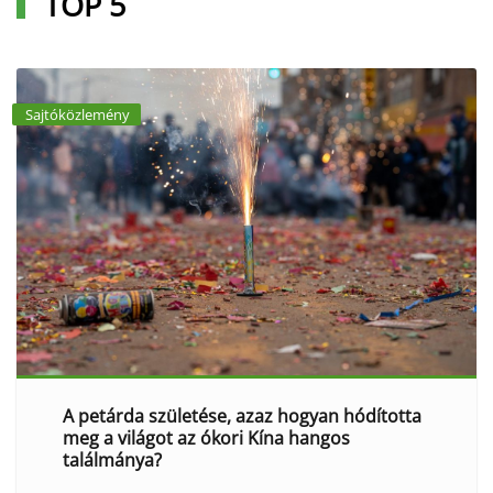
TOP 5
Sajtóközlemény
A petárda születése, azaz hogyan hódította
meg a világot az ókori Kína hangos
találmánya?