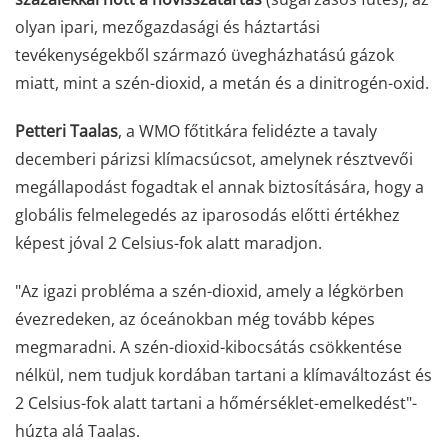
olyan ipari, mezőgazdasági és háztartási
tevékenységekből származó üvegházhatású gázok
miatt, mint a szén-dioxid, a metán és a dinitrogén-oxid.
Petteri Taalas
, a WMO főtitkára felidézte a tavaly
decemberi párizsi klímacsúcsot, amelynek résztvevői
megállapodást fogadtak el annak biztosítására, hogy a
globális felmelegedés az iparosodás előtti értékhez
képest jóval 2 Celsius-fok alatt maradjon.
"Az igazi probléma a szén-dioxid, amely a légkörben
évezredeken, az óceánokban még tovább képes
megmaradni. A szén-dioxid-kibocsátás csökkentése
nélkül, nem tudjuk kordában tartani a klímaváltozást és
2 Celsius-fok alatt tartani a hőmérséklet-emelkedést"-
húzta alá Taalas.