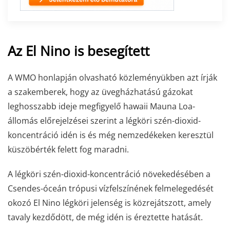
Az El Nino is besegített
A WMO honlapján olvasható közleményükben azt írják
a szakemberek, hogy az üvegházhatású gázokat
leghosszabb ideje megfigyelő hawaii Mauna Loa-
állomás előrejelzései szerint a légköri szén-dioxid-
koncentráció idén is és még nemzedékeken keresztül
küszöbérték felett fog maradni.
A légköri szén-dioxid-koncentráció növekedésében a
Csendes-óceán trópusi vízfelszínének felmelegedését
okozó El Nino légköri jelenség is közrejátszott, amely
tavaly kezdődött, de még idén is éreztette hatását.