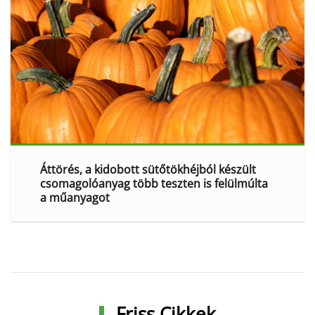
Áttörés, a kidobott sütőtökhéjból készült
csomagolóanyag több teszten is felülmúlta
a műanyagot
Friss Cikkek