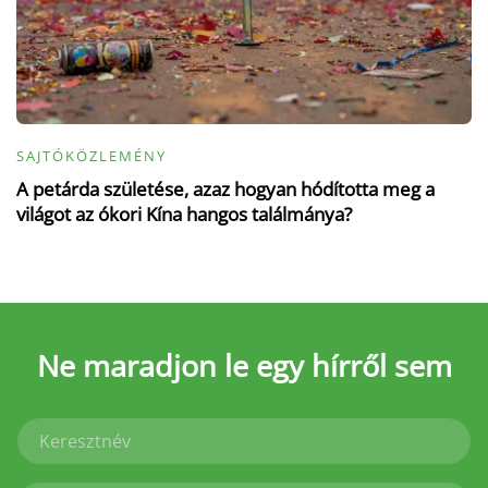
SAJTÓKÖZLEMÉNY
A petárda születése, azaz hogyan hódította meg a
világot az ókori Kína hangos találmánya?
Ne maradjon le
egy hírről sem