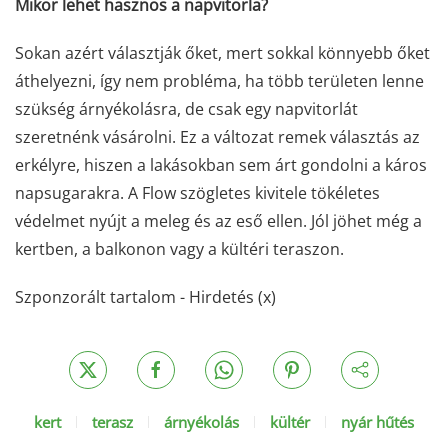
Mikor lehet hasznos a napvitorla?
Sokan azért választják őket, mert sokkal könnyebb őket
áthelyezni, így nem probléma, ha több területen lenne
szükség árnyékolásra, de csak egy napvitorlát
szeretnénk vásárolni. Ez a változat remek választás az
erkélyre, hiszen a lakásokban sem árt gondolni a káros
napsugarakra. A Flow szögletes kivitele tökéletes
védelmet nyújt a meleg és az eső ellen. Jól jöhet még a
kertben, a balkonon vagy a kültéri teraszon.
Szponzorált tartalom - Hirdetés (x)
kert
terasz
árnyékolás
kültér
nyár hűtés