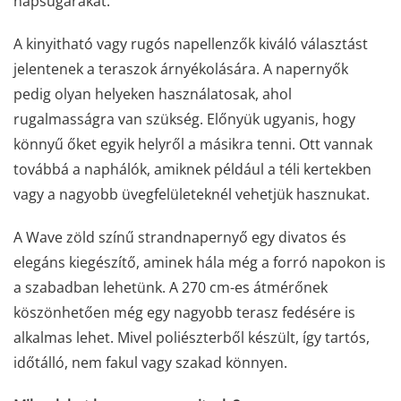
napsugarakat.
A kinyitható vagy rugós napellenzők kiváló választást
jelentenek a teraszok árnyékolására. A napernyők
pedig olyan helyeken használatosak, ahol
rugalmasságra van szükség. Előnyük ugyanis, hogy
könnyű őket egyik helyről a másikra tenni. Ott vannak
továbbá a naphálók, amiknek például a téli kertekben
vagy a nagyobb üvegfelületeknél vehetjük hasznukat.
A Wave zöld színű strandnapernyő egy divatos és
elegáns kiegészítő, aminek hála még a forró napokon is
a szabadban lehetünk. A 270 cm-es átmérőnek
köszönhetően még egy nagyobb terasz fedésére is
alkalmas lehet. Mivel poliészterből készült, így tartós,
időtálló, nem fakul vagy szakad könnyen.