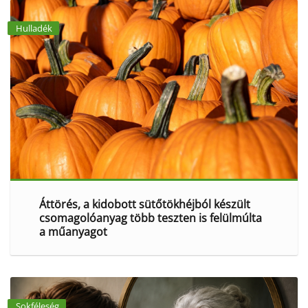
Hulladék
Áttörés, a kidobott sütőtökhéjból készült
csomagolóanyag több teszten is felülmúlta
a műanyagot
Sokféleség