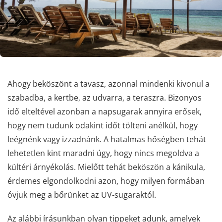
Ahogy beköszönt a tavasz, azonnal mindenki kivonul a
szabadba, a kertbe, az udvarra, a teraszra. Bizonyos
idő elteltével azonban a napsugarak annyira erősek,
hogy nem tudunk odakint időt tölteni anélkül, hogy
leégnénk vagy izzadnánk. A hatalmas hőségben tehát
lehetetlen kint maradni úgy, hogy nincs megoldva a
kültéri árnyékolás. Mielőtt tehát beköszön a kánikula,
érdemes elgondolkodni azon, hogy milyen formában
óvjuk meg a bőrünket az UV-sugaraktól.
Az alábbi írásunkban olyan tippeket adunk, amelyek