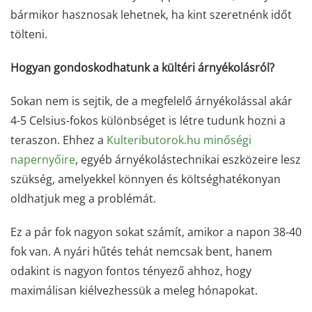
bármikor hasznosak lehetnek, ha kint szeretnénk időt
tölteni.
Hogyan gondoskodhatunk a kültéri árnyékolásról?
Sokan nem is sejtik, de a megfelelő árnyékolással akár
4-5 Celsius-fokos különbséget is létre tudunk hozni a
teraszon. Ehhez a
Kulteributorok.hu minőségi
napernyőire
, egyéb árnyékolástechnikai eszközeire lesz
szükség, amelyekkel könnyen és költséghatékonyan
oldhatjuk meg a problémát.
Ez a pár fok nagyon sokat számít, amikor a napon 38-40
fok van. A nyári hűtés tehát nemcsak bent, hanem
odakint is nagyon fontos tényező ahhoz, hogy
maximálisan kiélvezhessük a meleg hónapokat.