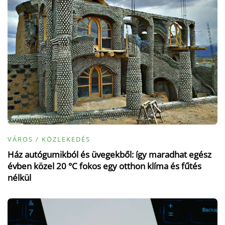
VÁROS / KÖZLEKEDÉS
Ház autógumikból és üvegekből: így maradhat egész
évben közel 20 °C fokos egy otthon klíma és fűtés
nélkül