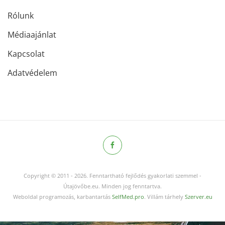
Rólunk
Médiaajánlat
Kapcsolat
Adatvédelem
Copyright © 2011
-
2026.
Fenntartható fejlődés gyakorlati szemmel -
Útajövőbe.eu. Minden jog fenntartva.
Weboldal programozás, karbantartás
SelfMed.pro
. Villám tárhely
Szerver.eu