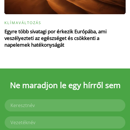
KLÍMAVÁLTOZÁS
Egyre több sivatagi por érkezik Európába, ami
veszélyezteti az egészséget és csökkenti a
napelemek hatékonyságát
Ne maradjon le
egy hírről sem