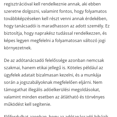
regisztrációval kell rendelkeznie annak, aki ebben
szeretne dolgozni, valamint fontos, hogy folyamatos
továbbképzéseken kell részt venni annak érdekében,
hogy tanácsadói is maradhasson az adott személy. Ez
biztosítja, hogy naprakész tudással rendelkezzen, és
képes legyen megfelelni a folyamatosan változó jogi
környezetnek.
De az adótanácsadó felelőssége azonban nemcsak
szakmai, hanem etikai jellegű is. Köteles például az
ügyfelek adatait bizalmasan kezelni, és a munkája
során a jogszabályoknak megfelelően eljárni. Nem
támogathat illegális adóelkerülési megoldásokat,
valamint minden esetben az átlátható és törvényes
működést kell segítenie.
Előfordulhat azonban, hogy az adótanácsadó hibázik