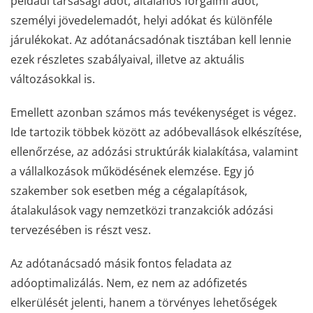
például társasági adót, általános forgalmi adót,
személyi jövedelemadót, helyi adókat és különféle
járulékokat. Az adótanácsadónak tisztában kell lennie
ezek részletes szabályaival, illetve az aktuális
változásokkal is.
Emellett azonban számos más tevékenységet is végez.
Ide tartozik többek között az adóbevallások elkészítése,
ellenőrzése, az adózási struktúrák kialakítása, valamint
a vállalkozások működésének elemzése. Egy jó
szakember sok esetben még a cégalapítások,
átalakulások vagy nemzetközi tranzakciók adózási
tervezésében is részt vesz.
Az adótanácsadó másik fontos feladata az
adóoptimalizálás. Nem, ez nem az adófizetés
elkerülését jelenti, hanem a törvényes lehetőségek