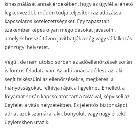
kihasználását annak érdekében, hogy az ügyfél a lehető
legkedvezőbb módon tudja teljesíteni az adózással
kapcsolatos kötelezettségeket. Egy tapasztalt
szakember képes olyan megoldásokat javasolni,
amelyek hosszú távon javíthatják a cég vagy vállalkozás
pénzügyi helyzetét.
Végül, de nem utolsó sorban az adóellenőrzések során
is fontos feladata van. Az adótanácsadó lesz az, aki
segít felkészülni az ellenőrzésekre, megkeresi a
hiányosságokat, felhívja rájuk a figyelmet. Emellett a
folyamat során kapcsolatot tart a NAV-val, képviseli az
ügyfelét a vitás helyzetekben. Ez jelentős biztonságot
adhat azok számára, akik bonyolult vagy nagy értékű
ügyletekben utazik.