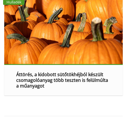
Hulladék
Áttörés, a kidobott sütőtökhéjból készült
csomagolóanyag több teszten is felülmúlta
a műanyagot