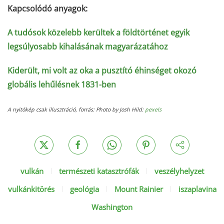
Kapcsolódó anyagok:
A tudósok közelebb kerültek a földtörténet egyik
legsúlyosabb kihalásának magyarázatához
Kiderült, mi volt az oka a pusztító éhinséget okozó
globális lehűlésnek 1831-ben
A nyitókép csak illusztráció, forrás: Photo by Josh Hild:
pexels
vulkán
természeti katasztrófák
veszélyhelyzet
vulkánkitörés
geológia
Mount Rainier
iszaplavina
Washington