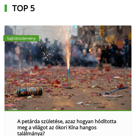
TOP 5
Sajtóközlemény
A petárda születése, azaz hogyan hódította
meg a világot az ókori Kína hangos
találmánya?