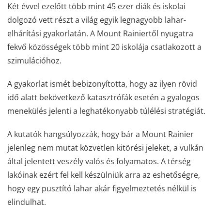
Két évvel ezelőtt több mint 45 ezer diák és iskolai
dolgozó vett részt a világ egyik legnagyobb lahar-
elhárítási gyakorlatán. A Mount Rainiertől nyugatra
fekvő közösségek több mint 20 iskolája csatlakozott a
szimulációhoz.
A gyakorlat ismét bebizonyította, hogy az ilyen rövid
idő alatt bekövetkező katasztrófák esetén a gyalogos
menekülés jelenti a leghatékonyabb túlélési stratégiát.
A kutatók hangsúlyozzák, hogy bár a Mount Rainier
jelenleg nem mutat közvetlen kitörési jeleket, a vulkán
által jelentett veszély valós és folyamatos. A térség
lakóinak ezért fel kell készülniük arra az eshetőségre,
hogy egy pusztító lahar akár figyelmeztetés nélkül is
elindulhat.