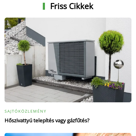
Friss Cikkek
SAJTÓKÖZLEMÉNY
Hőszivattyú telepítés vagy gázfűtés?