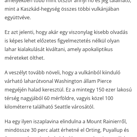
amelyekben több mint ötször annyi hó és jég található,
mint a Kaszkád-hegység összes többi vulkánjában
együttvéve.
Ez azt jelenti, hogy akár egy viszonylag kisebb olvadás
is képes lehet előzetes figyelmeztetés nélkül olyan
lahar kialakulását kiváltani, amely apokaliptikus
méreteket ölthet.
A veszélyt tovább növeli, hogy a vulkánból kiinduló
várható laharútvonal Washington állam Pierce
megyéjén halad keresztül. Ez a mintegy 150 ezer lakosú
térség nagyjából 60 mérföldre, vagyis közel 100
kilométerre található Seattle városától.
Ha egy ilyen iszaplavina elindulna a Mount Rainierről,
mindössze 30 perc alatt érhetné el Orting, Puyallup és