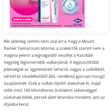
Bár jelenleg semmi nem utal arra, hogy a Mount
Rainier hamarosan kitörne, a szakértők szerint nem a
magma jelenti a legnagyobb veszélyt a Kaszkád-
hegység legismertebb vulkánjánál. A legpusztítóbb
jelenségek az úgynevezett laharok, vagyis a sziklákból,
sárból és olvadékvízből álló, rendkívül gyorsan mozgó
iszaplavinák. Ezek a vulkán lejtőin alakulnak ki, majd
több mint 160 kilométeres óránkénti sebességgel
zúdulnak lefelé, percek alatt letarolva mindent, ami az
útjukba kerül.