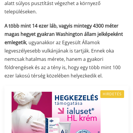
alatt súlyos pusztítást végezhet a környező
településeken.
A több mint 14 ezer láb, vagyis mintegy 4300 méter
magas hegyet gyakran Washington állam jelképeként
emlegetik
, ugyanakkor az Egyesült Államok
legveszélyesebb vulkánjának is tartják. Ennek oka
nemcsak hatalmas mérete, hanem a gyakori
földrengések és az a tény is, hogy egy több mint 100
ezer lakosú térség közelében helyezkedik el.
HIRDETÉS