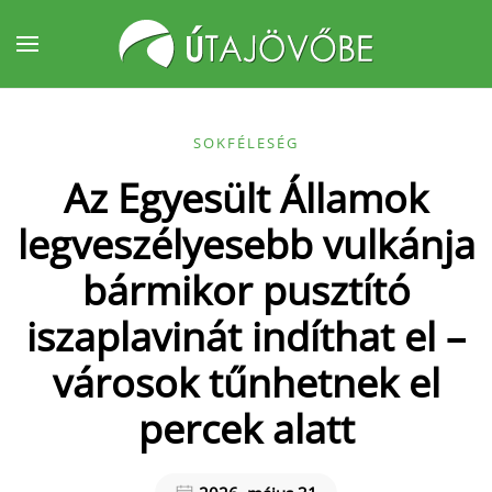
Fő tartalom átugrása
SOKFÉLESÉG
Az Egyesült Államok
legveszélyesebb vulkánja
bármikor pusztító
iszaplavinát indíthat el –
városok tűnhetnek el
percek alatt