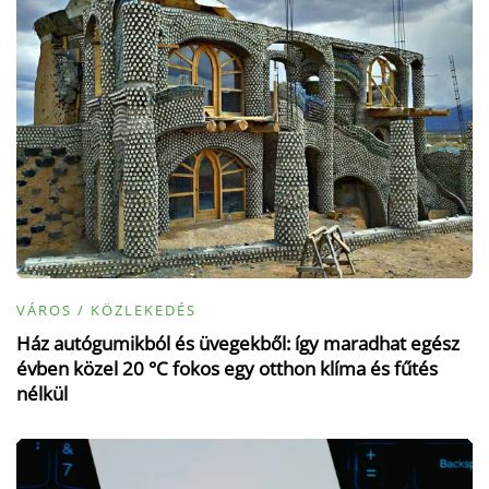
VÁROS / KÖZLEKEDÉS
Ház autógumikból és üvegekből: így maradhat egész
évben közel 20 °C fokos egy otthon klíma és fűtés
nélkül