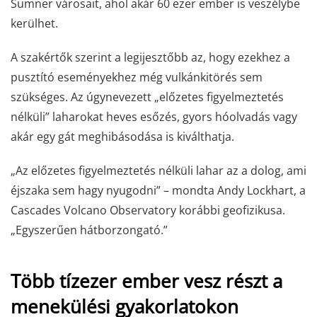
Sumner városait, ahol akár 60 ezer ember is veszélybe
kerülhet.
A szakértők szerint a legijesztőbb az, hogy ezekhez a
pusztító eseményekhez még vulkánkitörés sem
szükséges. Az úgynevezett „előzetes figyelmeztetés
nélküli” laharokat heves esőzés, gyors hóolvadás vagy
akár egy gát meghibásodása is kiválthatja.
„Az előzetes figyelmeztetés nélküli lahar az a dolog, ami
éjszaka sem hagy nyugodni” – mondta Andy Lockhart, a
Cascades Volcano Observatory korábbi geofizikusa.
„Egyszerűen hátborzongató.”
Több tízezer ember vesz részt a
menekülési gyakorlatokon