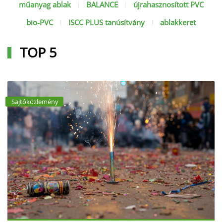
műanyag ablak
BALANCE
újrahasznosított PVC
bio-PVC
ISCC PLUS tanúsítvány
ablakkeret
TOP 5
Sajtóközlemény