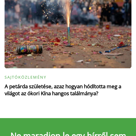
SAJTÓKÖZLEMÉNY
A petárda születése, azaz hogyan hódította meg a
világot az ókori Kína hangos találmánya?
Ne maradjon le
egy hírről sem