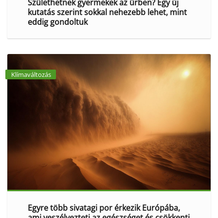
Születhetnek gyermekek az űrben? Egy új
kutatás szerint sokkal nehezebb lehet, mint
eddig gondoltuk
Klímaváltozás
Egyre több sivatagi por érkezik Európába,
ami veszélyezteti az egészséget és csökkenti