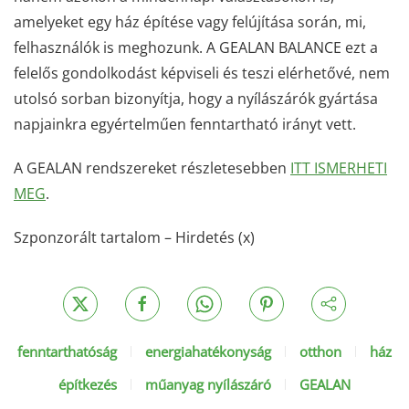
amelyeket egy ház építése vagy felújítása során, mi,
felhasználók is meghozunk. A GEALAN BALANCE ezt a
felelős gondolkodást képviseli és teszi elérhetővé, nem
utolsó sorban bizonyítja, hogy a nyílászárók gyártása
napjainkra egyértelműen fenntartható irányt vett.
A GEALAN rendszereket részletesebben
ITT ISMERHETI
MEG
.
Szponzorált tartalom – Hirdetés (x)
fenntarthatóság
energiahatékonyság
otthon
ház
építkezés
műanyag nyílászáró
GEALAN