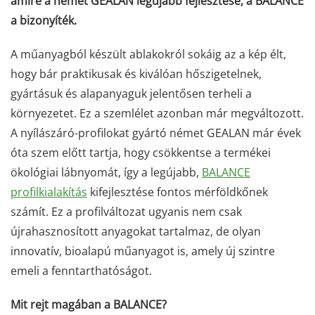
amire a német GEALAN legújabb fejlesztése, a BALANCE
a bizonyíték.
A műanyagból készült ablakokról sokáig az a kép élt,
hogy bár praktikusak és kiválóan hőszigetelnek,
gyártásuk és alapanyaguk jelentősen terheli a
környezetet. Ez a szemlélet azonban már megváltozott.
A nyílászáró-profilokat gyártó német GEALAN már évek
óta szem előtt tartja, hogy csökkentse a termékei
ökológiai lábnyomát, így a legújabb,
BALANCE
profilkialakítás
kifejlesztése fontos mérföldkőnek
számít. Ez a profilváltozat ugyanis nem csak
újrahasznosított anyagokat tartalmaz, de olyan
innovatív, bioalapú műanyagot is, amely új szintre
emeli a fenntarthatóságot.
Mit rejt magában a BALANCE?