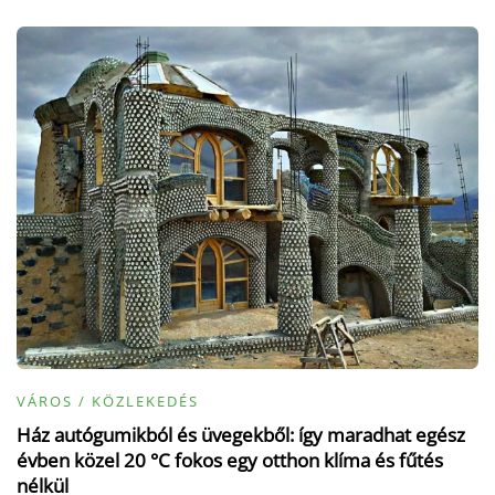
VÁROS / KÖZLEKEDÉS
Ház autógumikból és üvegekből: így maradhat egész
évben közel 20 °C fokos egy otthon klíma és fűtés
nélkül