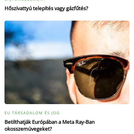
Hőszivattyú telepítés vagy gázfűtés?
EU TÁRSADALOM ÉS JOG
Betilthatják Európában a Meta Ray-Ban
okosszemüvegeket?