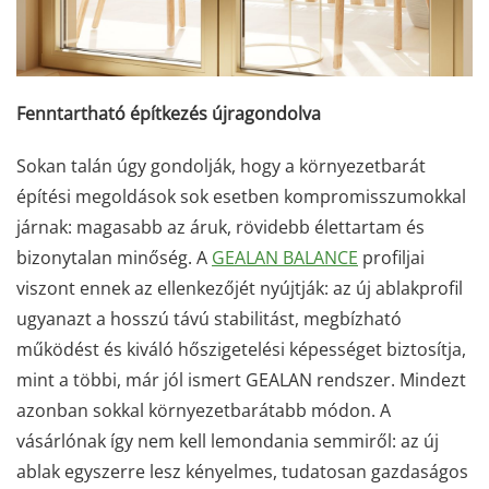
Fenntartható építkezés újragondolva
Sokan talán úgy gondolják, hogy a környezetbarát
építési megoldások sok esetben kompromisszumokkal
járnak: magasabb az áruk, rövidebb élettartam és
bizonytalan minőség. A
GEALAN BALANCE
profiljai
viszont ennek az ellenkezőjét nyújtják: az új ablakprofil
ugyanazt a hosszú távú stabilitást, megbízható
működést és kiváló hőszigetelési képességet biztosítja,
mint a többi, már jól ismert GEALAN rendszer. Mindezt
azonban sokkal környezetbarátabb módon. A
vásárlónak így nem kell lemondania semmiről: az új
ablak egyszerre lesz kényelmes, tudatosan gazdaságos