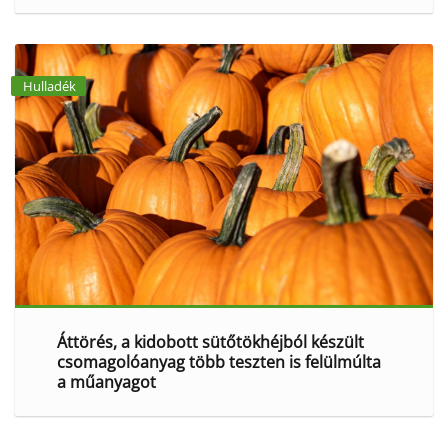
Hulladék
Áttörés, a kidobott sütőtökhéjból készült
csomagolóanyag több teszten is felülmúlta
a műanyagot