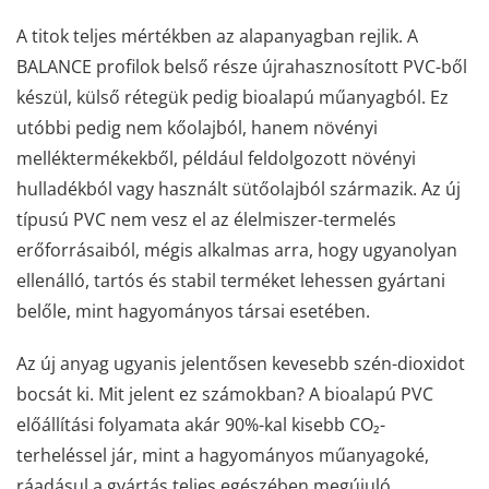
A titok teljes mértékben az alapanyagban rejlik. A
BALANCE profilok belső része újrahasznosított PVC-ből
készül, külső rétegük pedig bioalapú műanyagból. Ez
utóbbi pedig nem kőolajból, hanem növényi
melléktermékekből, például feldolgozott növényi
hulladékból vagy használt sütőolajból származik. Az új
típusú PVC nem vesz el az élelmiszer-termelés
erőforrásaiból, mégis alkalmas arra, hogy ugyanolyan
ellenálló, tartós és stabil terméket lehessen gyártani
belőle, mint hagyományos társai esetében.
Az új anyag ugyanis jelentősen kevesebb szén-dioxidot
bocsát ki. Mit jelent ez számokban? A bioalapú PVC
előállítási folyamata akár 90%-kal kisebb CO₂-
terheléssel jár, mint a hagyományos műanyagoké,
ráadásul a gyártás teljes egészében megújuló