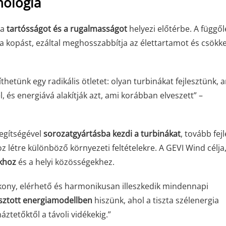
nológia
 a
tartósságot és a rugalmasságot
helyezi előtérbe. A függő
i a kopást, ezáltal meghosszabbítja az élettartamot és csökke
etünk egy radikális ötletet: olyan turbinákat fejlesztünk, 
 és energiává alakítják azt, ami korábban elveszett” –
egítségével
sorozatgyártásba kezdi a turbinákat
, tovább fejl
z létre különböző környezeti feltételekre. A GEVI Wind célja
khoz
és a helyi közösségekhez.
ékony, elérhető és harmonikusan illeszkedik mindennapi
sztott energiamodellben
hiszünk, ahol a tiszta szélenergia
áztetőktől a távoli vidékekig.”