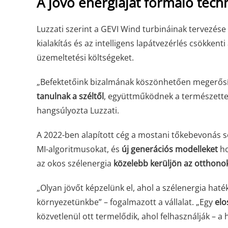
A jövő energiáját formáló tech
Luzzati szerint a GEVI Wind turbináinak tervezése
kialakítás és az intelligens lapátvezérlés csökkent
üzemeltetési költségeket.
„Befektetőink bizalmának köszönhetően megerősíth
tanulnak a széltől
, együttműködnek a természettel,
hangsúlyozta Luzzati.
A 2022-ben alapított cég a mostani tőkebevonás s
MI-algoritmusokat, és
új generációs modelleket
ho
az okos szélenergia
közelebb kerüljön az otthono
„Olyan jövőt képzelünk el, ahol a szélenergia hat
környezetünkbe” – fogalmazott a vállalat. „Egy
elo
közvetlenül ott termelődik, ahol felhasználják – a h