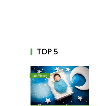
TOP 5
.
Sokféleség