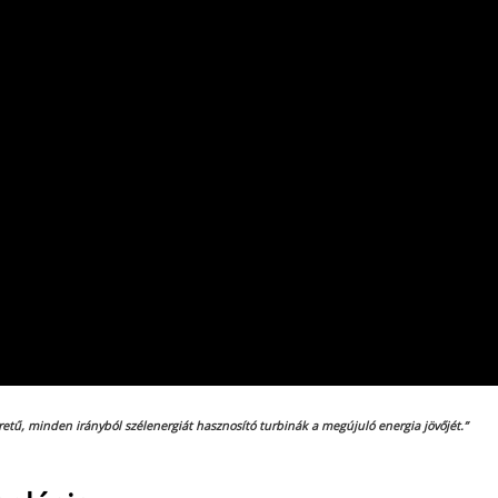
etű, minden irányból szélenergiát hasznosító turbinák a megújuló energia jövőjét.”