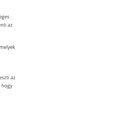
leges
nti az
amelyek
eszti az
, hogy