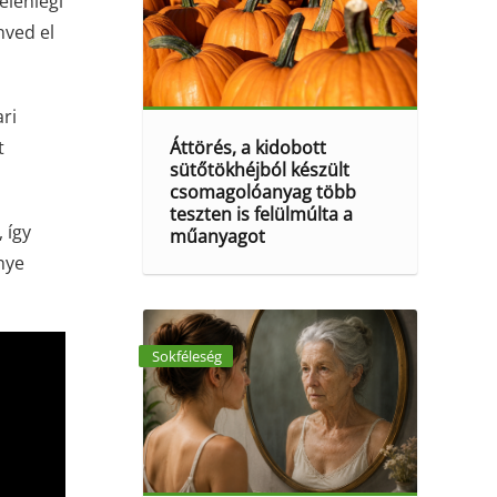
jelenlegi
ved el
ri
Áttörés, a kidobott
t
sütőtökhéjból készült
csomagolóanyag több
teszten is felülmúlta a
 így
műanyagot
nye
Sokféleség