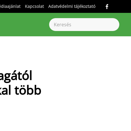
diaajánlat
Kapcsolat
Adatvédelmi tájékoztató
agától
kal több