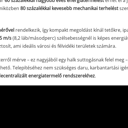
kár
60 százalékkal nagyobb éves energiatermelést
érhet el a 
 miközben
80 százalékkal kevesebb mechanikai terhelést
szen
mérővel
rendelkezik, így kompakt megoldást kínál tetőkre, ipa
,5 m/s
(8,2 láb/másodperc) szélsebességnél is képes energiá
tosít, ami ideális városi és félvidéki területek számára.
rről mérve – ez nagyjából egy halk suttogásnak felel meg –,
hető. Telepítéséhez nem szükséges daru, karbantartási igé
ecentralizált energiatermelő rendszerekhez
.