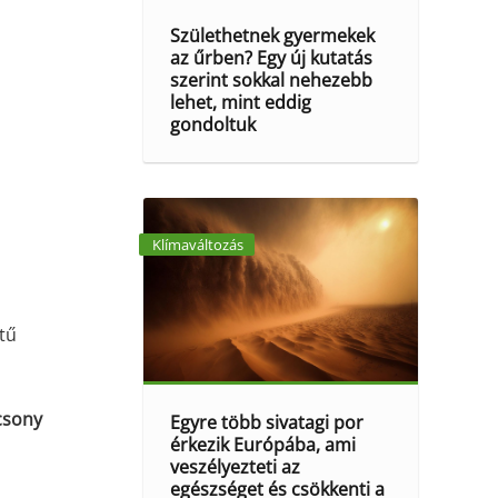
Születhetnek gyermekek
az űrben? Egy új kutatás
szerint sokkal nehezebb
lehet, mint eddig
gondoltuk
Klímaváltozás
etű
csony
Egyre több sivatagi por
érkezik Európába, ami
veszélyezteti az
egészséget és csökkenti a