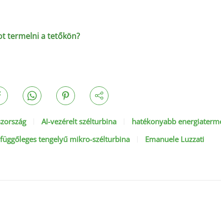
ot termelni a tetőkön?
zország
AI-vezérelt szélturbina
hatékonyabb energiaterm
függőleges tengelyű mikro-szélturbina
Emanuele Luzzati