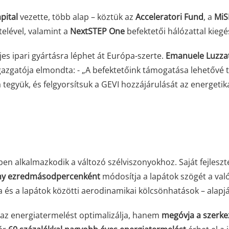
pital
vezette, több alap – köztük az
Acceleratori Fund
, a
MiS
telével, valamint a
NextSTEP One
befektetői hálózattal kiegé
jes ipari gyártásra léphet át Európa-szerte.
Emanuele Luzzat
gazgatója elmondta: - „A befektetőink támogatása lehetővé t
 tegyük, és felgyorsítsuk a GEVI hozzájárulását az energetik
őben alkalmazkodik a változó szélviszonyokhoz. Saját fejlesz
y ezredmásodpercenként
módosítja a lapátok szögét a való
a és a lapátok közötti aerodinamikai kölcsönhatások – alapj
 az energiatermelést optimalizálja, hanem
megóvja a szerke