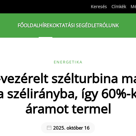
Keresés
Címkék
Mé
FŐOLDAL
HÍREK
OKTATÁSI SEGÉDLET
RÓLUNK
ENERGETIKA
-vezérelt szélturbina m
a szélirányba, így 60%-
áramot termel
2025. október 16