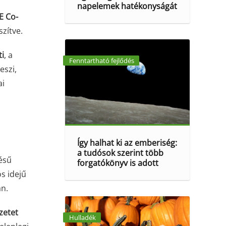
napelemek hatékonyságát
E Co-
szítve.
i
, a
Fenntartható fejlődés
eszi,
ai
Így halhat ki az emberiség:
a tudósok szerint több
tésű
forgatókönyv is adott
s idejű
án.
zetet
Hulladék