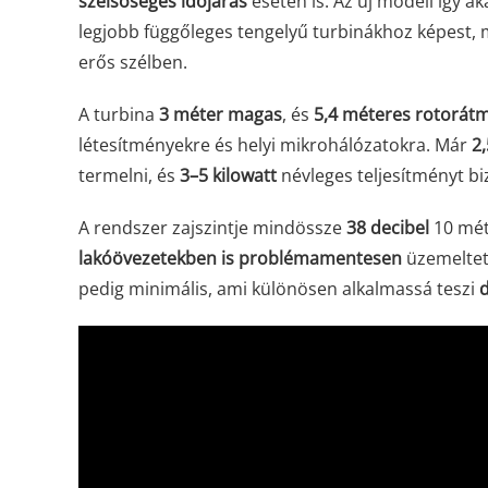
szélsőséges időjárás
esetén is. Az új modell így a
legjobb függőleges tengelyű turbinákhoz képest,
erős szélben.
A turbina
3 méter magas
, és
5,4 méteres rotorát
létesítményekre és helyi mikrohálózatokra. Már
2
termelni, és
3–5 kilowatt
névleges teljesítményt biz
A rendszer zajszintje mindössze
38 decibel
10 méte
lakóövezetekben is problémamentesen
üzemeltet
pedig minimális, ami különösen alkalmassá teszi
d