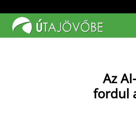
Fő tartalom átugrása
Az AI
fordul 