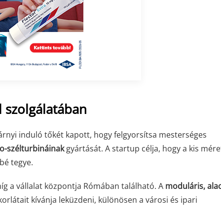
l szolgálatában
llárnyi induló tőkét kapott, hogy felgyorsítsa mesterséges
o-szélturbináinak
gyártását. A startup célja, hogy a kis mér
bé tegye.
 míg a vállalat központja Rómában található. A
moduláris, ala
látait kívánja leküzdeni, különösen a városi és ipari