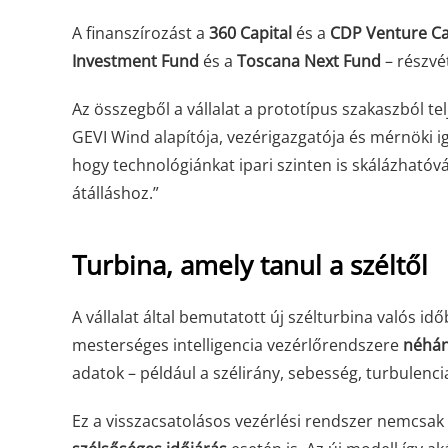
A finanszírozást a
360 Capital
és a
CDP Venture Ca
Investment Fund
és a
Toscana Next Fund
– részvé
Az összegből a vállalat a prototípus szakaszból tel
GEVI Wind alapítója, vezérigazgatója és mérnöki i
hogy technológiánkat ipari szinten is skálázhatóvá
átálláshoz.”
Turbina, amely tanul a széltől
A vállalat által bemutatott új szélturbina valós id
mesterséges intelligencia vezérlőrendszere
néhán
adatok – például a szélirány, sebesség, turbulenci
Ez a visszacsatolásos vezérlési rendszer nemcsak