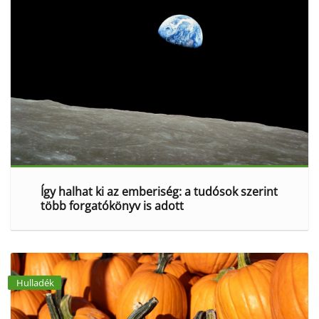
Így halhat ki az emberiség: a tudósok szerint
több forgatókönyv is adott
Hulladék