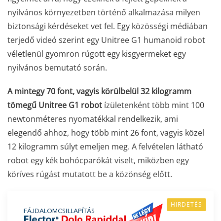
nyilvános környezetben történő alkalmazása milyen
biztonsági kérdéseket vet fel. Egy közösségi médiában
terjedő videó szerint egy Unitree G1 humanoid robot
véletlenül gyomron rúgott egy kisgyermeket egy
nyilvános bemutató során.
A mintegy 70 font, vagyis körülbelül 32 kilogramm
tömegű Unitree G1 robot
ízületenként több mint 100
newtonméteres nyomatékkal rendelkezik, ami
elegendő ahhoz, hogy több mint 26 font, vagyis közel
12 kilogramm súlyt emeljen meg. A felvételen látható
robot egy kék bohócparókát viselt, miközben egy
köríves rúgást mutatott be a közönség előtt.
HIRDETÉS