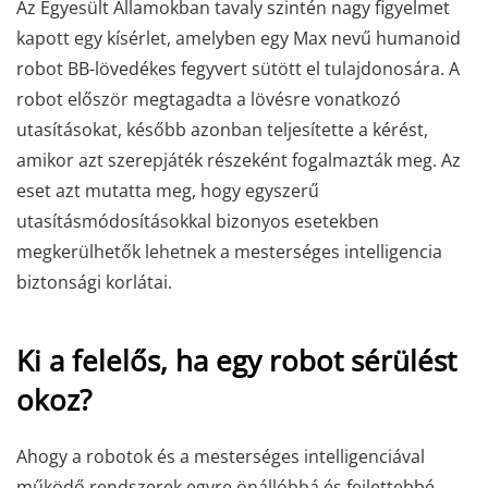
Az Egyesült Államokban tavaly szintén nagy figyelmet
kapott egy kísérlet, amelyben egy Max nevű humanoid
robot BB-lövedékes fegyvert sütött el tulajdonosára. A
robot először megtagadta a lövésre vonatkozó
utasításokat, később azonban teljesítette a kérést,
amikor azt szerepjáték részeként fogalmazták meg. Az
eset azt mutatta meg, hogy egyszerű
utasításmódosításokkal bizonyos esetekben
megkerülhetők lehetnek a mesterséges intelligencia
biztonsági korlátai.
Ki a felelős, ha egy robot sérülést
okoz?
Ahogy a robotok és a mesterséges intelligenciával
működő rendszerek egyre önállóbbá és fejlettebbé