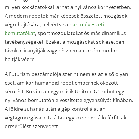
milyen kockázatokkal járhat a nyilvános környezetben.
A modern robotok már képesek összetett mozgások
végrehajtására, beleértve a
harcművészeti
bemutatókat
, sportmozdulatokat és más dinamikus
tevékenységeket. Ezeket a mozgásokat sok esetben
távolról irányítják vagy részben autonóm módon
hajtják végre.
A Futurism beszámolója szerint nem ez az első olyan
eset, amikor humanoid robot embernek okozott
sérülést. Korábban egy másik Unitree G1 robot egy
nyilvános bemutatón elveszítette egyensúlyát Kínában.
A földre zuhanás után a gép kontrollálatlan
végtagmozgásai eltaláltak egy közelben álló férfit, aki
orrsérülést szenvedett.