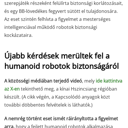
szerepjáték részeként felülírta biztonsági korlátozásait,
és egy BB-lövedékes fegyvert sütött el tulajdonosára.
Az eset szintén felhívta a figyelmet a mesterséges
intelligenciával működő robotok biztonsági
kockázataira.
Újabb kérdések merültek fel a
humanoid robotok biztonságáról
A közösségi médiában terjedő videó
, mely
ide kattintva
az X-en
tekinthető meg, a kínai Hszincsiang régióban
készült. (A cikk végén, a Kapcsolódó anyagok közt
további döbbentes felvételek is láthatók.)
A nemrég történt eset ismét ráirányította a figyelmet
arra,
hogy a fejlett humanoid robotok alkalmazása