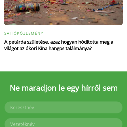
SAJTÓKÖZLEMÉNY
A petárda születése, azaz hogyan hódította meg a
világot az ókori Kína hangos találmánya?
Ne maradjon le
egy hírről sem