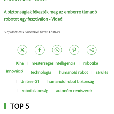
A biztonságiak fékezték meg az emberre támadó
robotot egy fesztiválon - Videó!
A nyitókép csak illusztráció, forrás: ChatGPT
Kína
mesterséges intelligencia
robotika
innováció
technológia
humanoid robot
sérülés
Unitree G1
humanoid robot biztonság
robotbiztonság
autonóm rendszerek
TOP 5