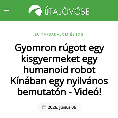
Fő tartalom átugrása
EU TÁRSADALOM ÉS JOG
Gyomron rúgott egy
kisgyermeket egy
humanoid robot
Kínában egy nyilvános
bemutatón - Videó!
2026. június 06