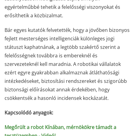
egyértelműbbé tehetik a felelősségi viszonyokat és
erősíthetik a közbizalmat.
Bár egyes kutatók felvetették, hogy a jövőben bizonyos
fejlett mesterséges intelligenciák különleges jogi
státuszt kaphatnának, a legtöbb szakértő szerint a
felelősségnek továbbra is embereknél és
szervezeteknél kell maradnia. A robotikai vállalatok
ezért egyre gyakrabban alkalmaznak átláthatósági
intézkedéseket, biztosítási rendszereket és szigorúbb
biztonsági előírásokat annak érdekében, hogy
csökkentsék a hasonló incidensek kockázatát.
Kapcsolódó anyagok:
Megőrült a robot Kínában, mérnökökre támadt a
tesztüzemben - Videó!