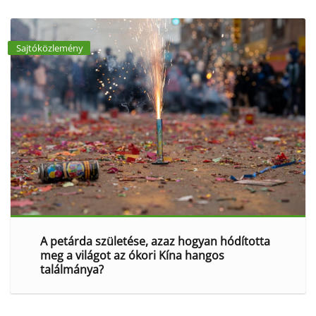
Sajtóközlemény
A petárda születése, azaz hogyan hódította
meg a világot az ókori Kína hangos
találmánya?