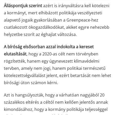
Álláspontjuk szerint
azért is irányváltásra kell kötelezni
a kormányt, mert elhibázott politikája veszélyezteti
alapvető jogaik gyakorlásában a Greenpeace-hez
csatlakozott ökogazdálkodókat, akiket egyre nehezebb
helyzetbe szorít az éghajlat változása.
A bíróság elsősorban azzal indokolta a kereset
elutasítását
, hogy a 2020-as célt nem törvényben
rögzítették, hanem egy úgynevezett klímavédelmi
tervben, amely nem jogi, hanem politikai természetű
kötelezettségvállalást jelent, ezért betartását nem lehet
bírósági úton számon kérni.
Azt is hangsúlyozták, hogy a várhatóan nagyjából 20
százalékos eltérés a céltól nem kellően jelentős annak
kimondásához, hogy a kormány politikája teljességgel