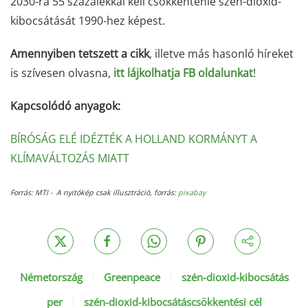
2030-ra 55 százalékkal kell csökkentenie szén-dioxid-
kibocsátását 1990-hez képest.
Amennyiben tetszett a cikk
, illetve más hasonló híreket
is szívesen olvasna,
itt lájkolhatja FB oldalunkat
!
Kapcsolódó anyagok:
BÍRÓSÁG ELÉ IDÉZTÉK A HOLLAND KORMÁNYT A
KLÍMAVÁLTOZÁS MIATT
Forrás: MTI - A nyitókép csak illusztráció, forrás:
pixabay
Németország
Greenpeace
szén-dioxid-kibocsátás
per
szén-dioxid-kibocsátáscsökkentési cél