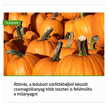
Hulladék
Áttörés, a kidobott sütőtökhéjból készült
csomagolóanyag több teszten is felülmúlta
a műanyagot