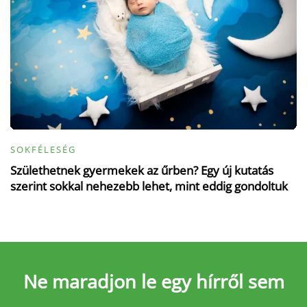
SOKFÉLESÉG
Születhetnek gyermekek az űrben? Egy új kutatás
szerint sokkal nehezebb lehet, mint eddig gondoltuk
Ne maradjon le
egy hírről sem