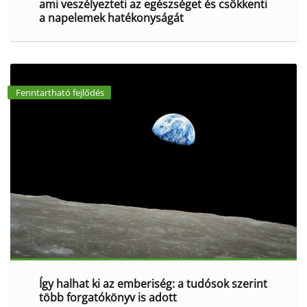
ami veszélyezteti az egészséget és csökkenti
a napelemek hatékonyságát
Fenntartható fejlődés
Így halhat ki az emberiség: a tudósok szerint
több forgatókönyv is adott