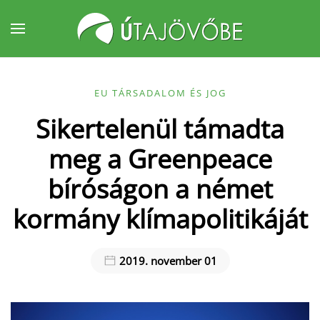
Fő tartalom átugrása
EU TÁRSADALOM ÉS JOG
Sikertelenül támadta
meg a Greenpeace
bíróságon a német
kormány klímapolitikáját
2019. november 01