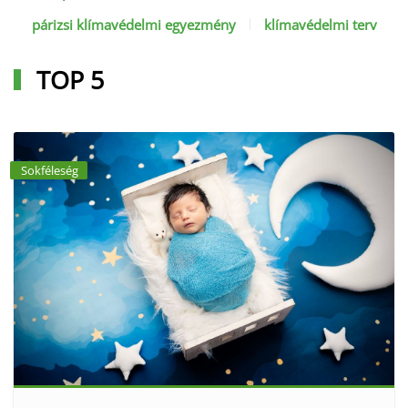
párizsi klímavédelmi egyezmény
klímavédelmi terv
TOP 5
Sokféleség