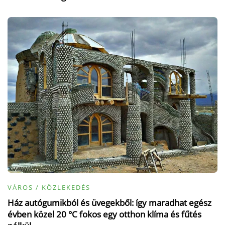
VÁROS / KÖZLEKEDÉS
Ház autógumikból és üvegekből: így maradhat egész
évben közel 20 °C fokos egy otthon klíma és fűtés