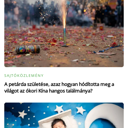
SAJTÓKÖZLEMÉNY
A petárda születése, azaz hogyan hódította meg a
világot az ókori Kína hangos találmánya?