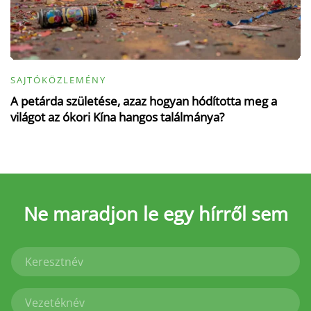
SAJTÓKÖZLEMÉNY
A petárda születése, azaz hogyan hódította meg a
világot az ókori Kína hangos találmánya?
Ne maradjon le
egy hírről sem