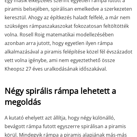
Egy másik elképzelés szerint egyetlen rámpa futott a
piramis belsejében, spirálisan emelkedve a szerkezeten
keresztül. Ahogy az építkezés haladt felfelé, a már nem
szükséges rámpaszakaszokat fokozatosan feltöltötték
volna. Rosell Roig matematikai modellezésében
azonban arra jutott, hogy egyetlen ilyen rámpa
alkalmazásával a piramis felépítése közel fél évszázadot
vett volna igénybe, ami nem egyeztethető össze
Kheopsz 27 éves uralkodásának időszakával.
Négy spirális rámpa lehetett a
megoldás
A kutató ehelyett azt állítja, hogy négy különálló,
bevágott rámpa futott egyszerre spirálisan a piramis
körül. Mindegyik rámpa a piramis alapjának más-más