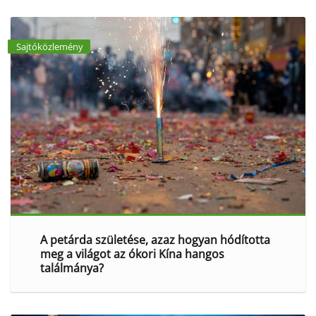
Sajtóközlemény
A petárda születése, azaz hogyan hódította
meg a világot az ókori Kína hangos
találmánya?