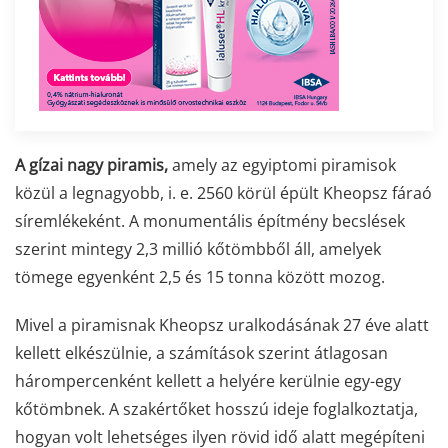
A gízai nagy piramis,
amely az egyiptomi piramisok
közül a legnagyobb, i. e. 2560 körül épült Kheopsz fáraó
síremlékeként. A monumentális építmény becslések
szerint mintegy 2,3 millió kőtömbből áll, amelyek
tömege egyenként 2,5 és 15 tonna között mozog.
Mivel a piramisnak Kheopsz uralkodásának 27 éve alatt
kellett elkészülnie, a számítások szerint átlagosan
hárompercenként kellett a helyére kerülnie egy-egy
kőtömbnek. A szakértőket hosszú ideje foglalkoztatja,
hogyan volt lehetséges ilyen rövid idő alatt megépíteni