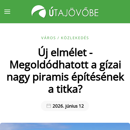
Fő tartalom átugrása
VÁROS / KÖZLEKEDÉS
Új elmélet -
Megoldódhatott a gízai
nagy piramis építésének
a titka?
2026. június 12