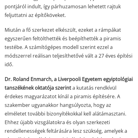
pontjáról indult, így párhuzamosan lehetett rajtuk
feljuttatni az építőköveket.
Miután a fő szerkezet elkészült, ezeket a rámpákat
egyszerűen feltölthették és beépíthették a piramis
testébe. A számítógépes modell szerint ezzel a
módszerrel reálisan teljesíthetővé vált a 27 éves építési
idő.
Dr. Roland Enmarch, a Liverpooli Egyetem egyiptológiai
tanszékének oktatója szerint
a kutatás rendkívül
érdekes magyarázatot kínál a piramis építésére. A
szakember ugyanakkor hangsúlyozta, hogy az
elméletet további bizonyítékokkal kell alátámasztani.
Ehhez újabb vizsgálatokra és olyan szerkezeti
rendellenességek feltárására lesz szükség, amelyek a