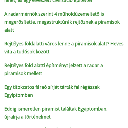
lehet, és egy elveszett civilizáció építette?
A radarmérnök szerint 4 műholdüzemeltető is
megerősítette, megastruktúrák rejtőznek a piramisok
alatt
Rejtélyes földalatti város lenne a piramisok alatt? Heves
vita a tudósok között
Rejtélyes föld alatti építményt jelzett a radar a
piramisok mellett
Egy titokzatos fáraó sírját tárták fel régészek
Egyiptomban
Eddig ismeretlen piramist találtak Egyiptomban,
újraírja a történelmet