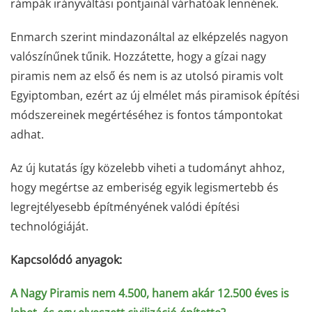
rámpák irányváltási pontjainál várhatóak lennének.
Enmarch szerint mindazonáltal az elképzelés nagyon
valószínűnek tűnik. Hozzátette, hogy a gízai nagy
piramis nem az első és nem is az utolsó piramis volt
Egyiptomban, ezért az új elmélet más piramisok építési
módszereinek megértéséhez is fontos támpontokat
adhat.
Az új kutatás így közelebb viheti a tudományt ahhoz,
hogy megértse az emberiség egyik legismertebb és
legrejtélyesebb építményének valódi építési
technológiáját.
Kapcsolódó anyagok:
A Nagy Piramis nem 4.500, hanem akár 12.500 éves is