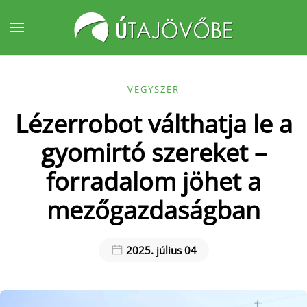
Fő tartalom átugrása
VEGYSZER
Lézerrobot válthatja le a
gyomirtó szereket –
forradalom jöhet a
mezőgazdaságban
2025. július 04