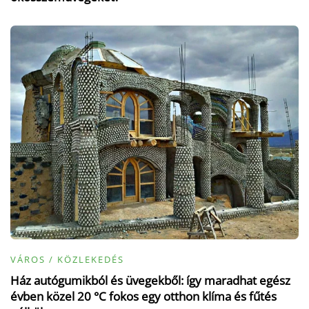
VÁROS / KÖZLEKEDÉS
Ház autógumikból és üvegekből: így maradhat egész
évben közel 20 °C fokos egy otthon klíma és fűtés