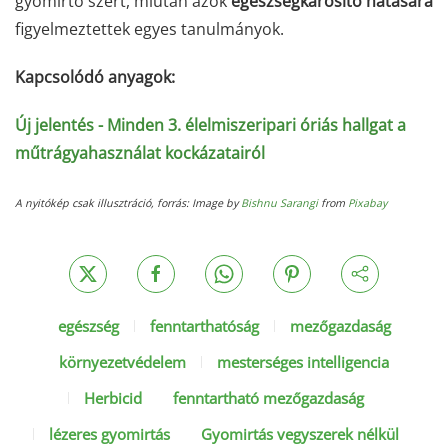
gyomirtó szert, miután azok
egészségkárosító hatására
figyelmeztettek egyes tanulmányok.
Kapcsolódó anyagok:
Új jelentés - Minden 3. élelmiszeripari óriás hallgat a
műtrágyahasználat kockázatairól
A nyitókép csak illusztráció, forrás: Image by
Bishnu Sarangi
from
Pixabay
egészség
fenntarthatóság
mezőgazdaság
környezetvédelem
mesterséges intelligencia
Herbicid
fenntartható mezőgazdaság
lézeres gyomirtás
Gyomirtás vegyszerek nélkül