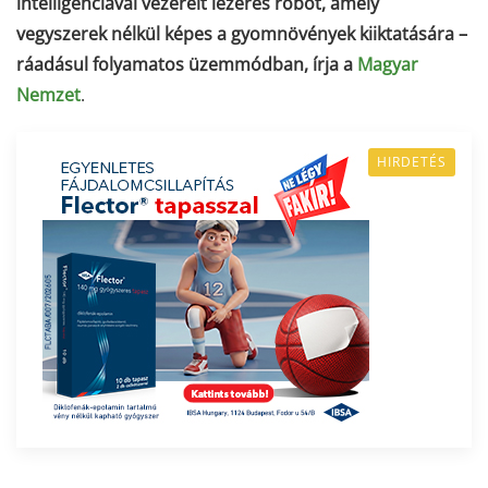
intelligenciával vezérelt lézeres robot, amely
vegyszerek nélkül képes a gyomnövények kiiktatására –
ráadásul folyamatos üzemmódban, írja a
Magyar
Nemzet
.
HIRDETÉS