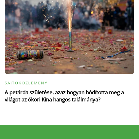
SAJTÓKÖZLEMÉNY
A petárda születése, azaz hogyan hódította meg a
világot az ókori Kína hangos találmánya?