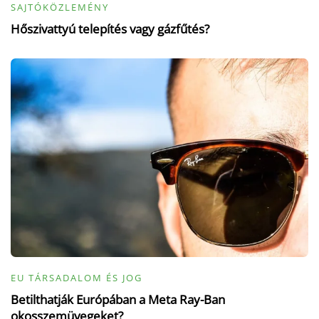
SAJTÓKÖZLEMÉNY
Hőszivattyú telepítés vagy gázfűtés?
EU TÁRSADALOM ÉS JOG
Betilthatják Európában a Meta Ray-Ban
okosszemüvegeket?