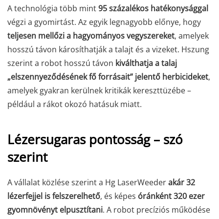
A technológia több mint
95 százalékos hatékonysággal
végzi a gyomirtást. Az egyik legnagyobb előnye, hogy
teljesen mellőzi a hagyományos vegyszereket
, amelyek
hosszú távon károsíthatják a talajt és a vizeket. Hszung
szerint a robot hosszú távon
kiválthatja a talaj
„elszennyeződésének fő forrásait” jelentő herbicideket
,
amelyek gyakran kerülnek kritikák kereszttüzébe –
például a rákot okozó hatásuk miatt.
Lézersugaras pontosság – szó
szerint
A vállalat közlése szerint a Hg LaserWeeder
akár 32
lézerfejjel is felszerelhető
, és képes
óránként 320 ezer
gyomnövényt elpusztítani
. A robot precíziós működése