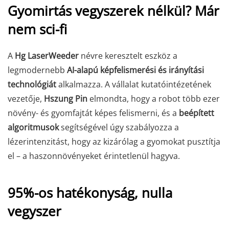
Gyomirtás vegyszerek nélkül? Már
nem sci-fi
A
Hg LaserWeeder
névre keresztelt eszköz a
legmodernebb
AI-alapú képfelismerési és irányítási
technológiát
alkalmazza. A vállalat kutatóintézetének
vezetője,
Hszung Pin
elmondta, hogy a robot több ezer
növény- és gyomfajtát képes felismerni, és a
beépített
algoritmusok
segítségével úgy szabályozza a
lézerintenzitást, hogy az kizárólag a gyomokat pusztítja
el – a haszonnövényeket érintetlenül hagyva.
95%-os hatékonyság, nulla
vegyszer