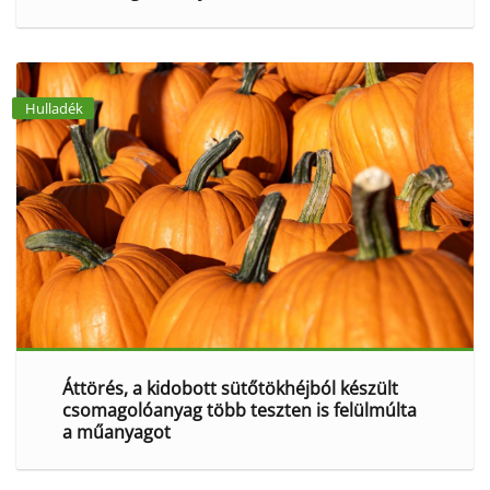
Hulladék
Áttörés, a kidobott sütőtökhéjból készült
csomagolóanyag több teszten is felülmúlta
a műanyagot