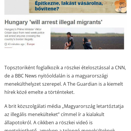
Topsztoriként foglalkozik a röszkei ételosztással a CNN,
de a BBC News nyitóoldalán is a magyarországi
menekülthelyzet szerepel. A The Guardian is a kiemelt
hírek közé emelte a történteket.
A brit közszolgálati média „Magyarország letartóztatja
az illegális menekülteket” címmel ír a kialakult
állapotokról. A cikkben a röszkei videó is
megtekinthető, amelyen a tolongó menekülteknek