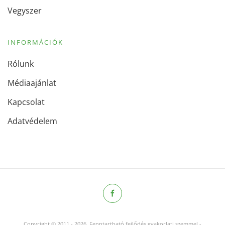
Vegyszer
INFORMÁCIÓK
Rólunk
Médiaajánlat
Kapcsolat
Adatvédelem
Copyright © 2011
-
2026.
Fenntartható fejlődés gyakorlati szemmel -