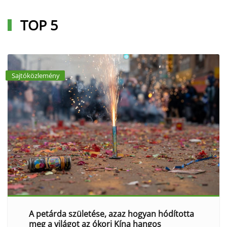
TOP 5
Sajtóközlemény
A petárda születése, azaz hogyan hódította
meg a világot az ókori Kína hangos