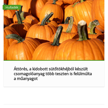
Hulladék
Áttörés, a kidobott sütőtökhéjból készült
csomagolóanyag több teszten is felülmúlta
a műanyagot