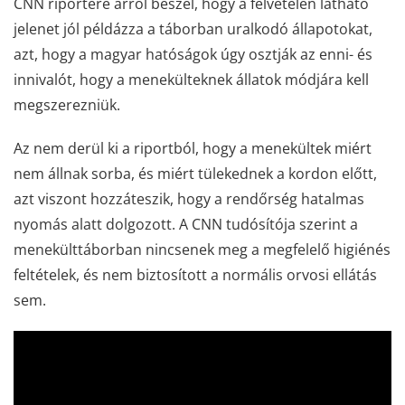
CNN riportere arról beszél, hogy a felvételen látható
jelenet jól példázza a táborban uralkodó állapotokat,
azt, hogy a magyar hatóságok úgy osztják az enni- és
innivalót, hogy a menekülteknek állatok módjára kell
megszerezniük.
Az nem derül ki a riportból, hogy a menekültek miért
nem állnak sorba, és miért tülekednek a kordon előtt,
azt viszont hozzáteszik, hogy a rendőrség hatalmas
nyomás alatt dolgozott. A CNN tudósítója szerint a
menekülttáborban nincsenek meg a megfelelő higiénés
feltételek, és nem biztosított a normális orvosi ellátás
sem.