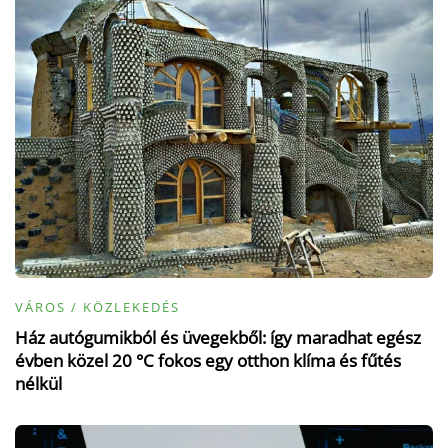
VÁROS / KÖZLEKEDÉS
Ház autógumikból és üvegekből: így maradhat egész
évben közel 20 °C fokos egy otthon klíma és fűtés
nélkül