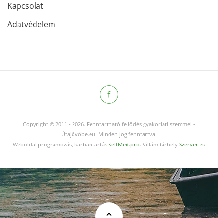
Kapcsolat
Adatvédelem
Copyright © 2011
-
2026.
Fenntartható fejlődés gyakorlati szemmel -
Útajövőbe.eu. Minden jog fenntartva.
Weboldal programozás, karbantartás
SelfMed.pro
. Villám tárhely
Szerver.eu