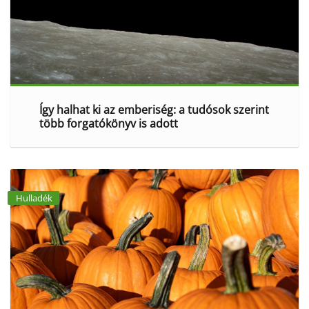
Így halhat ki az emberiség: a tudósok szerint
több forgatókönyv is adott
Hulladék