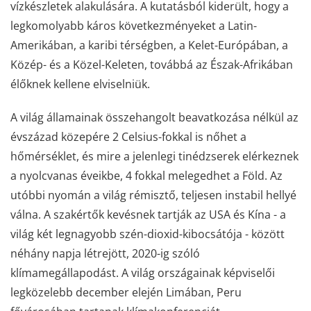
vízkészletek alakulására. A kutatásból kiderült, hogy a
legkomolyabb káros következményeket a Latin-
Amerikában, a karibi térségben, a Kelet-Európában, a
Közép- és a Közel-Keleten, továbbá az Észak-Afrikában
élőknek kellene elviselniük.
A világ államainak összehangolt beavatkozása nélkül az
évszázad közepére 2 Celsius-fokkal is nőhet a
hőmérséklet, és mire a jelenlegi tinédzserek elérkeznek
a nyolcvanas éveikbe, 4 fokkal melegedhet a Föld. Az
utóbbi nyomán a világ rémisztő, teljesen instabil hellyé
válna. A szakértők kevésnek tartják az USA és Kína - a
világ két legnagyobb szén-dioxid-kibocsátója - között
néhány napja létrejött, 2020-ig szóló
klímamegállapodást. A világ országainak képviselői
legközelebb december elején Limában, Peru