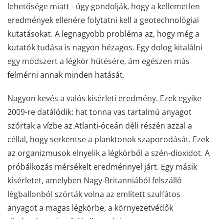
lehetősége miatt - úgy gondolják, hogy a kellemetlen
eredmények ellenére folytatni kell a geotechnológiai
kutatásokat. A legnagyobb probléma az, hogy még a
kutatók tudása is nagyon hézagos. Egy dolog kitalálni
egy módszert a légkör hűtésére, ám egészen más
felmérni annak minden hatását.
Nagyon kevés a valós kísérleti eredmény. Ezek egyike
2009-re datálódik: hat tonna vas tartalmú anyagot
szórtak a vízbe az Atlanti-óceán déli részén azzal a
céllal, hogy serkentse a planktonok szaporodását. Ezek
az organizmusok elnyelik a légkörből a szén-dioxidot. A
próbálkozás mérsékelt eredménnyel járt. Egy másik
kísérletet, amelyben Nagy-Britanniából felszálló
légballonból szórták volna az említett szulfátos
anyagot a magas légkörbe, a környezetvédők