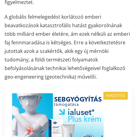
figyelmeztet.
A globális felmelegedést korlátozó emberi
beavatkozások katasztrofális hatást gyakorolnának
több milliárd ember életére, ám ezek nélküli az emberi
faj fennmaradása is kétséges. Erre a következtetésre
jutottak azok a szakértők, akik egy új mérnöki
tudomány, a földi természeti folyamatok
befolyásolásának technikai lehetőségeivel foglalkozó
geo-engeneering (geotechnika) művelői.
HIRDETÉS