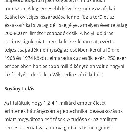
alapvető időjárási jelenségeket, mint az indiai
monszun. A legrémesebb következmény az afrikai
Száhel öv teljes kiszáradása lenne. (Ez a terület az
észak-afrikai sivatag déli szegélye, amelyen évente átlag
200-800 milliméter csapadék esik. A helyi időjárási
sajátosságok miatt nem keletkezik harmat, ezért a
teljes csapadékmennyiség az esőkben kerül a földre.
1968 és 1974 között elmaradtak az esők, ezért 250 ezer
ember éhen halt és több millió kénytelen volt elhagyni
lakóhelyét - derül ki a Wikipedia szócikkéből.)
Sovány tudás
Azt találtuk, hogy 1,2-4,1 milliárd ember életét
érintenék hátrányosan a geotechnikai beavatkozások
miatt megváltozó esőzések. A tudósok - az említett
rémes alternatíva, a durva globális felmelegedés