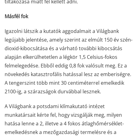
tiltakozása miatt fel kellett adni.
Másfél fok
Igazolni látszik a kutatók aggodalmait a Világbank
legújabb jelentése, amely szerint az elmúlt 150 év szén-
dioxid-kibocsátása és a várható további kibocsátás
alapján elkerülhetetlen a légkör 1,5 Celsius-fokos
felmelegedése. Ebből eddig 0,8 fok valósult meg. Ez a
növekedés katasztrofális hatással lesz az emberiségre.
A tengerszint több mint 30 centiméterrel emelkedik
2100-ig, a szárazságok durvábbal lesznek.
A Világbank a potsdami klímakutató intézet
munkatársait kérte fel, hogy vizsgálják meg, milyen
hatása lenne a 2, illetve a 4 fokos átlaghőmérséklet-
emelkedésnek a mezőgazdasági termelésre és a