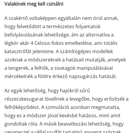
Valakinek meg kell csinálni
A szakértő voltaképpen egyáltalán nem örül annak,
hogy felvetődött a természetes folyamatok
befolyásolásának lehetősége, ám az alternatíva a
légkör akár 4 Celsius-fokos emelkedése, ami totális
katasztrófát jelentene. A számítógépes modellek
azoknak a módszereknek a hatásait mutatják, amelyek
a tengerek, a felhők, a sivatagok manipulálásával
mérsékelnék a földre érkező napsugárzás hatását.
Az egyik lehetőség, hogy hajókról sűrű
részecskesugarat lövellnek a levegőbe, hogy erősítsék a
felhőképződést. A szimuláció azonban megmutatta,
hogy ez a módszer jóval kevésbé hatásos, mint amit
gondoltak róla. A másik beavatkozási lehetőség, hogy
ugyanezzel a céllal szulfát tartalmú anyagot szórnak