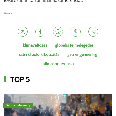
fővárosában tartanak klímakonferenciát.
Forrás
klímaváltozás
globális felmelegedés
szén-dioxid-kibocsátás
geo-engeneering
klímakonferencia
TOP 5
Sajtóközlemény