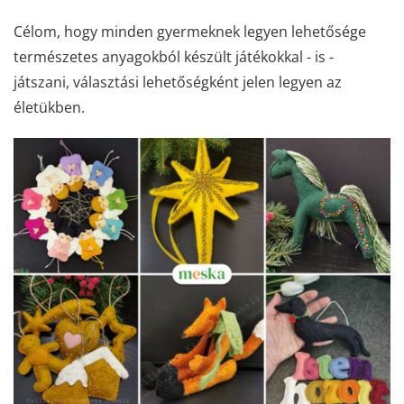
Célom, hogy minden gyermeknek legyen lehetősége
természetes anyagokból készült játékokkal - is -
játszani, választási lehetőségként jelen legyen az
életükben.