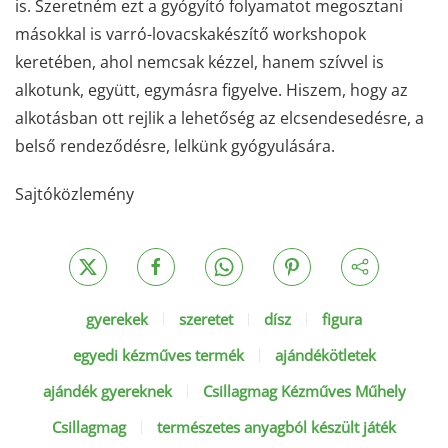
is. Szeretném ezt a gyógyító folyamatot megosztani
másokkal is varró-lovacskakészítő workshopok
keretében, ahol nemcsak kézzel, hanem szívvel is
alkotunk, együtt, egymásra figyelve. Hiszem, hogy az
alkotásban ott rejlik a lehetőség az elcsendesedésre, a
belső rendeződésre, lelkünk gyógyulására.
Sajtóközlemény
gyerekek
szeretet
dísz
figura
egyedi kézműves termék
ajándékötletek
ajándék gyereknek
Csillagmag Kézműves Műhely
Csillagmag
természetes anyagból készült játék