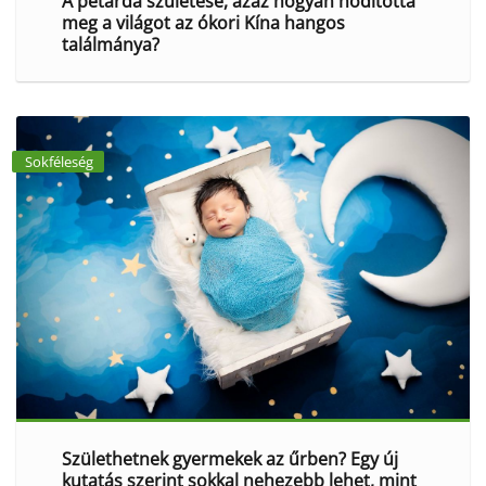
A petárda születése, azaz hogyan hódította
meg a világot az ókori Kína hangos
találmánya?
Sokféleség
Születhetnek gyermekek az űrben? Egy új
kutatás szerint sokkal nehezebb lehet, mint