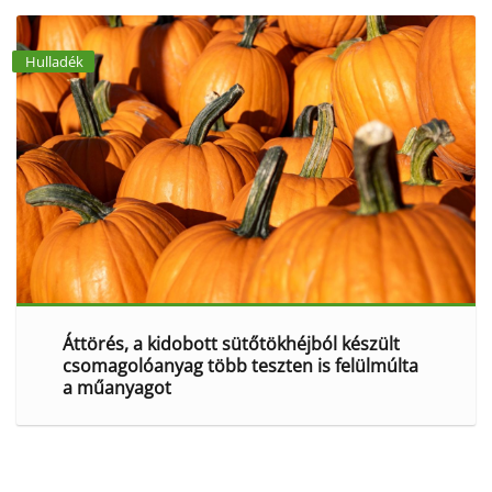
Hulladék
Áttörés, a kidobott sütőtökhéjból készült
csomagolóanyag több teszten is felülmúlta
a műanyagot