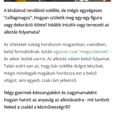
A kínálatod rendkívül sokféle, de mégis egységesen
"csillagmagos". Hogyan születik meg egy-egy figura
vagy dekoráció ötlete? Inkább intuitív vagy tervezett az
alkotás folyamata?
Az ötleteket sokáig hordozom magamban, csendben,
belül formálódnak. Aztán
egyszer csak "megszületnek"
-
és akkor leülök varrni. Az alkotás nálam belső folyamat.
Talán ezért van az, hogy bár sokféle dolgot készítek,
mégis mindegyik magában hordozza ezt a belső
világot, ami egyedi, csak rám jellemző.
Négy gyermek édesanyjaként és nagymamaként
hogyan hatott az anyaság az alkotásaidra - mit tanított
Neked a család a kézművességről?