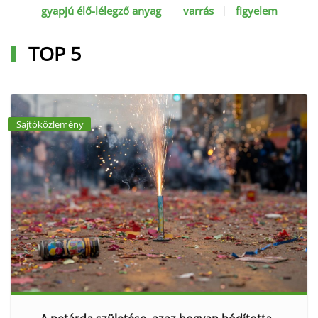
gyapjú élő-lélegző anyag
varrás
figyelem
TOP 5
Sajtóközlemény