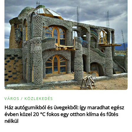
VÁROS / KÖZLEKEDÉS
Ház autógumikból és üvegekből: így maradhat egész
évben közel 20 °C fokos egy otthon klíma és fűtés
nélkül