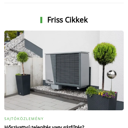
Friss Cikkek
SAJTÓKÖZLEMÉNY
Hőszivattyú telepítés vagy gázfűtés?