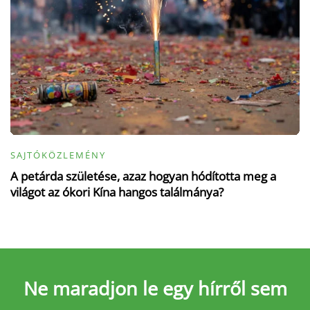
SAJTÓKÖZLEMÉNY
A petárda születése, azaz hogyan hódította meg a
világot az ókori Kína hangos találmánya?
Ne maradjon le
egy hírről sem