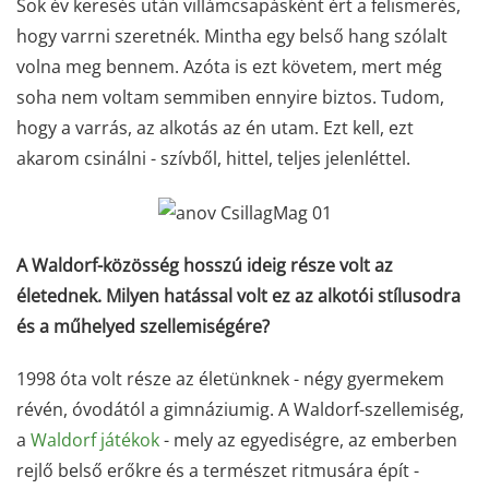
Sok év keresés után villámcsapásként ért a felismerés,
hogy varrni szeretnék. Mintha egy belső hang szólalt
volna meg bennem. Azóta is ezt követem, mert még
soha nem voltam semmiben ennyire biztos. Tudom,
hogy a varrás, az alkotás az én utam. Ezt kell, ezt
akarom csinálni - szívből, hittel, teljes jelenléttel.
A Waldorf-közösség hosszú ideig része volt az
életednek. Milyen hatással volt ez az alkotói stílusodra
és a műhelyed szellemiségére?
1998 óta volt része az életünknek - négy gyermekem
révén, óvodától a gimnáziumig. A Waldorf-szellemiség,
a
Waldorf játékok
- mely az egyediségre, az emberben
rejlő belső erőkre és a természet ritmusára épít -