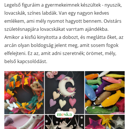
Legelső figuráim a gyermekeimnek készültek - nyuszik,
lovacskák, színes labdák. Van egy nagyon kedves
emlékem, ami mély nyomot hagyott bennem. Ovistárs
születésnapjára lovacskákat varrtam ajándékba.
Amikor a kisfiú kinyitotta a dobozt, és meglátta őket, az
arcán olyan boldogság jelent meg, amit sosem fogok
elfelejteni. Ez az, amit adni szeretnék; örömet, mély,
belső kapcsolódást.