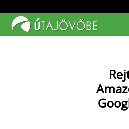
Fő tartalom átugrása
Rej
Amazo
Googl