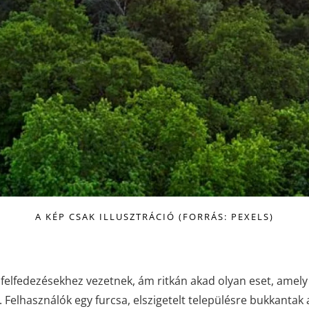
A KÉP CSAK ILLUSZTRÁCIÓ (FORRÁS: PEXELS)
elfedezésekhez vezetnek, ám ritkán akad olyan eset, amely
. Felhasználók egy furcsa, elszigetelt településre bukkantak 