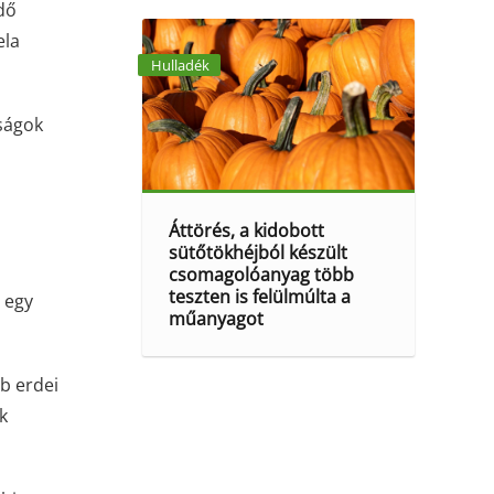
dő
ela
Hulladék
tságok
Áttörés, a kidobott
sütőtökhéjból készült
csomagolóanyag több
teszten is felülmúlta a
 egy
műanyagot
bb erdei
k