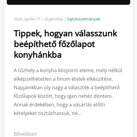
2023. április 17
| Útajövőbe |
Sajtóközlemények
Tippek, hogyan válasszunk
beépíthető főzőlapot
konyhánkba
A tűzhely a konyha központi eleme, mely nélkül
elképzelhetetlen a finom ételek elkészítése.
Napjainkban oly nagy a választék a beépíthető
főzőlapok között, hogy igen nehéz dönteni.
Annak érdekében, hogy a vásárlás előtti
kételyeket tisztázhassuk, né…
Bővebben