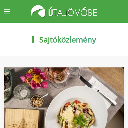
Fő tartalom átugrása
Sajtóközlemény