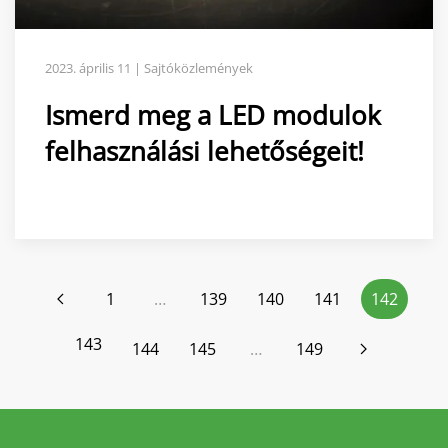
2023. április 11 | Sajtóközlemények
Ismerd meg a LED modulok
felhasználási lehetőségeit!
1
…
139
140
141
142
143
144
145
…
149