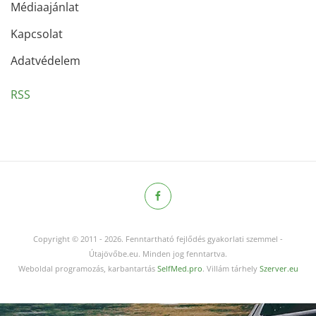
Médiaajánlat
Kapcsolat
Adatvédelem
RSS
Copyright © 2011
-
2026.
Fenntartható fejlődés gyakorlati szemmel -
Útajövőbe.eu. Minden jog fenntartva.
Weboldal programozás, karbantartás
SelfMed.pro
. Villám tárhely
Szerver.eu