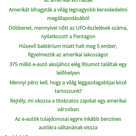
az amerikai kórházak
Amerikát kihagyták a világ legnagyobb kereskedelmi
megállapodásából
Döbbenet, mennyivel nőtt az UFO-észlelések száma,
nyilatkozott a Pentagon
Húsevő baktérium miatt halt meg 5 ember,
figyelmeztik az amerikai lakosságot
375 millió e-autó aksijához elég lítiumot találtak egy
lelőhelyen
Mennyi pénz kell, hogy a világ leggazdagabbjai közé
tartozzunk?
Rejtély, mi okozza a titokzatos zajokat egy amerikai
városban
Az e-autók tulajdonosai egyre inkább benzines
autókra váltanának vissza