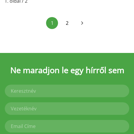
1. oldal / 2
1
2
Ne maradjon le
egy hírről sem