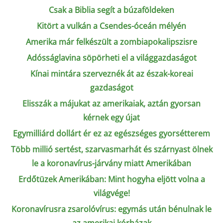
Csak a Biblia segít a búzaföldeken
Kitört a vulkán a Csendes-óceán mélyén
Amerika már felkészült a zombiapokalipszisre
Adósságlavina söpörheti el a világgazdaságot
Kínai mintára szerveznék át az észak-koreai
gazdaságot
Elisszák a májukat az amerikaiak, aztán gyorsan
kérnek egy újat
Egymilliárd dollárt ér ez az egészséges gyorsétterem
Több millió sertést, szarvasmarhát és szárnyast ölnek
le a koronavírus-járvány miatt Amerikában
Erdőtüzek Amerikában: Mint hogyha eljött volna a
világvége!
Koronavírusra zsarolóvírus: egymás után bénulnak le