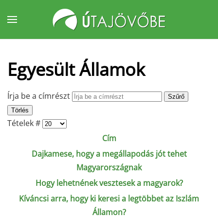
Fő tartalom átugrása
Egyesült Államok
Írja be a címrészt
Szűrő
Törlés
Tételek #
Cím
Dajkamese, hogy a megállapodás jót tehet
Magyarországnak
Hogy lehetnének vesztesek a magyarok?
Kíváncsi arra, hogy ki keresi a legtöbbet az Iszlám
Államon?