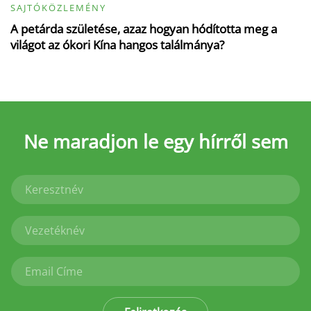
SAJTÓKÖZLEMÉNY
A petárda születése, azaz hogyan hódította meg a
világot az ókori Kína hangos találmánya?
Ne maradjon le
egy hírről sem