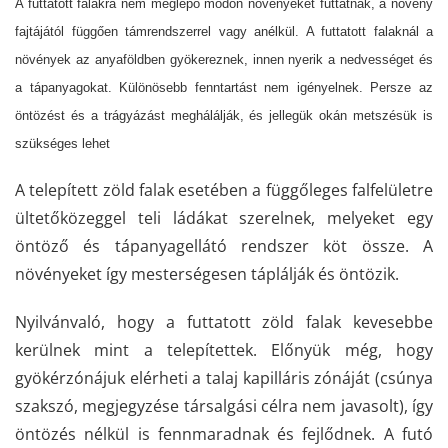
A futtatott falakra nem meglepő módon növényeket futtatnak, a növény
fajtájától függően támrendszerrel vagy anélkül. A futtatott falaknál a
növények az anyaföldben gyökereznek, innen nyerik a nedvességet és
a tápanyagokat. Különösebb fenntartást nem igényelnek. Persze az
öntözést és a trágyázást meghálálják, és jellegük okán metszésük is
szükséges lehet
A telepített zöld falak esetében a függőleges falfelületre
ültetőközeggel teli ládákat szerelnek, melyeket egy
öntöző és tápanyagellátó rendszer köt össze. A
növényeket így mesterségesen táplálják és öntözik.
Nyilvánvaló, hogy a futtatott zöld falak kevesebbe
kerülnek mint a telepítettek. Előnyük még, hogy
gyökérzónájuk elérheti a talaj kapilláris zónáját (csúnya
szakszó, megjegyzése társalgási célra nem javasolt), így
öntözés nélkül is fennmaradnak és fejlődnek. A futó