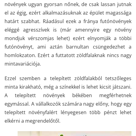
növények ugyan gyorsan nőnek, de csak lassan jutnak
el az égig, ezért alkalmazásuknak az épület magassága
határt szabhat. Ráadásul ezek a fránya futónövények
eléggé agresszívek is (már amennyire egy növény
mondjuk vérszomjas lehet) ezért elnyomják a többi
futónövényt, ami aztán barnultan csüngedezhet a
homlokzaton. Ezért a futtatott zöldfalaknak nincs nagy
mintavariációja.
Ezzel szemben a telepített zöldfalakból tetszőleges
minta kirakható, még a színekkel is lehet kicsit játszani.
A telepített növények békében megférhetnek
egymással. A vállalkozók számára nagy előny, hogy egy
telepített növényfalért lényegesen több pénzt lehet
elkérni a megrendelőtől.