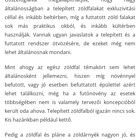
általánosságban a telepített zöldfalakat exkluzivitási
céllal és inkább beltérben, míg a futtatott zöld falakat
sok más praktikus okból, és inkább kültérben
használják. Vannak ugyan javaslatok a telepített és a
futtatott rendszer ötvözésére, de ezeket még nem
lehet általánosnak mondani.
Mint ahogy az egész zöldfal témakört sem lehet
általánosként jellemezni, hiszen míg növénnyel
befutott, vagy jó esetben befuttatott épülettel azért
lehet találkozni, még ha a futónövény az esetek
többségében nem is valamely tervezői koncepcióból
került oda ahova. Telepített zöldfalból igazán nincs sok.
Kis hazánkban például kettő.
Pedig a zöldfal és pláne a zöldárnyék nagyon jó, és