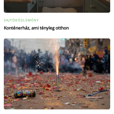
SAJTÓKÖZLEMÉNY
Konténerház, ami tényleg otthon