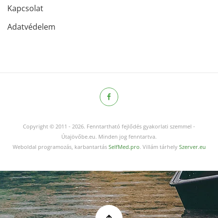
Kapcsolat
Adatvédelem
Copyright © 2011
-
2026.
Fenntartható fejlődés gyakorlati szemmel -
Útajövőbe.eu. Minden jog fenntartva.
Weboldal programozás, karbantartás
SelfMed.pro
. Villám tárhely
Szerver.eu